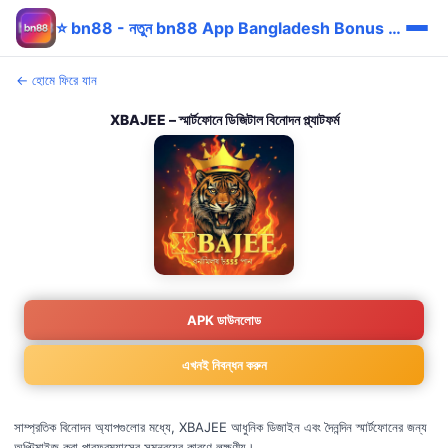
⭐ bn88 - নতুন bn88 App Bangladesh Bonus bKash
← হোমে ফিরে যান
XBAJEE – স্মার্টফোনে ডিজিটাল বিনোদন প্ল্যাটফর্ম
APK ডাউনলোড
এখনই নিবন্ধন করুন
সাম্প্রতিক বিনোদন অ্যাপগুলোর মধ্যে, XBAJEE আধুনিক ডিজাইন এবং দৈনন্দিন স্মার্টফোনের জন্য
অপ্টিমাইজ করা পারফরম্যান্সের সমন্বয়ের কারণে লক্ষণীয়।