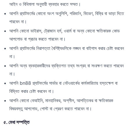
আইন ও বিধিমালা অনুযায়ী ব্যবহার করতে সম্মত।
আপনি প্ল্যাটফর্মের কোনো অংশ অনুলিপি, পরিবর্তন, বিতরণ, বিক্রি বা ভাড়া দিতে
পারবেন না।
আপনি কোনো ভাইরাস, ট্রোজান হর্স, ওয়ার্ম বা অন্য কোনো ক্ষতিকারক কোড
আপলোড বা প্রচার করতে পারবেন না।
আপনি প্ল্যাটফর্মের নিরাপত্তা বৈশিষ্ট্যগুলিকে লঙ্ঘন বা বাইপাস করার চেষ্টা করবেন
না।
আপনি অন্য ব্যবহারকারীদের ব্যক্তিগত তথ্য সংগ্রহ বা সংরক্ষণ করতে পারবেন
না।
আপনি bn88 প্ল্যাটফর্মের সার্ভার বা নেটওয়ার্কের কার্যকারিতায় হস্তক্ষেপ বা
বিঘ্নিত করার চেষ্টা করবেন না।
আপনি কোনো বেআইনি, মানহানিকর, অশ্লীল, আপত্তিকর বা ক্ষতিকারক
বিষয়বস্তু আপলোড, পোস্ট বা প্রেরণ করতে পারবেন না।
৫. মেধা সম্পত্তি