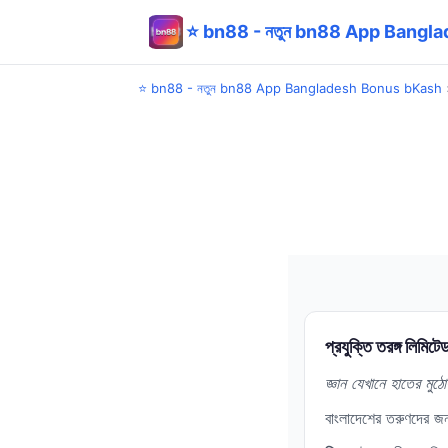
⭐ bn88 - নতুন bn88 App Bangl
⭐ bn88 - নতুন bn88 App Bangladesh Bonus bKash
প্রযুক্তি তরঙ্গ লিমিটে
জ্ঞান যেখানে হাতের মুঠ
বাংলাদেশের তরুণদের জন