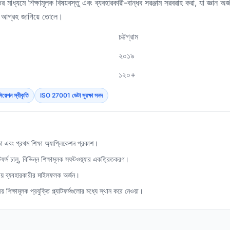
ির মাধ্যমে শিক্ষামূলক বিষয়বস্তু এবং ব্যবহারকারী-বান্ধব সরঞ্জাম সরবরাহ করা, যা জ্ঞান
র আগ্রহ জাগিয়ে তোলে।
চট্টগ্রাম
২০১৯
১২০+
য়েশন স্বীকৃতি
ISO 27001 ডেটা সুরক্ষা সনদ
ঠা এবং প্রথম শিক্ষা অ্যাপ্লিকেশন প্রকাশ।
র্ম চালু, বিভিন্ন শিক্ষামূলক সফটওয়্যার একত্রিতকরণ।
় ব্যবহারকারীর মাইলফলক অর্জন।
য় শিক্ষামূলক প্রযুক্তি প্ল্যাটফর্মগুলোর মধ্যে স্থান করে নেওয়া।