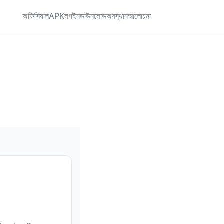
অফিসিয়াল
APK
লগইন
ডাউনলোড
অবস্থান
আলোচনা