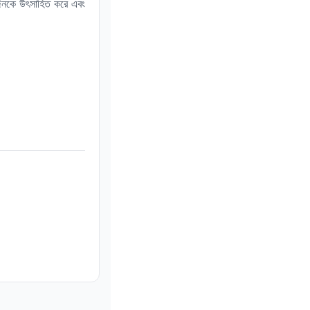
 অর্জনকে উৎসাহিত করে এবং