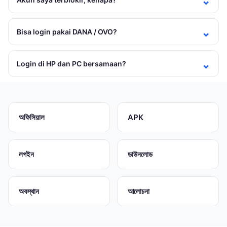
Bisa login pakai DANA / OVO?
Login di HP dan PC bersamaan?
অফিসিয়াল
APK
লগইন
ডাউনলোড
অবস্থান
আলোচনা