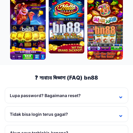
❓ সচরাচর জিজ্ঞাসা (FAQ) bn88
Lupa password? Bagaimana reset?
Tidak bisa login terus gagal?
Akun saya terblokir, kenapa?