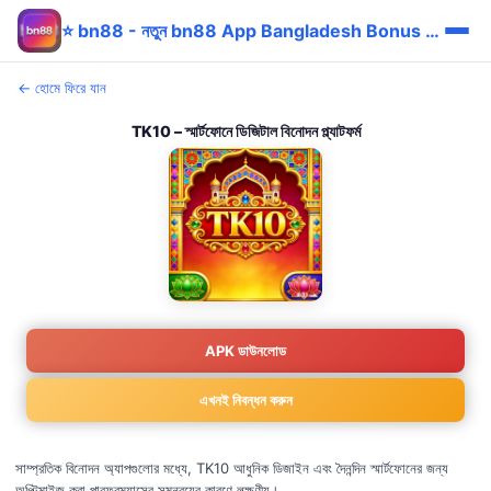
⭐ bn88 - নতুন bn88 App Bangladesh Bonus bKash
← হোমে ফিরে যান
TK10 – স্মার্টফোনে ডিজিটাল বিনোদন প্ল্যাটফর্ম
APK ডাউনলোড
এখনই নিবন্ধন করুন
সাম্প্রতিক বিনোদন অ্যাপগুলোর মধ্যে, TK10 আধুনিক ডিজাইন এবং দৈনন্দিন স্মার্টফোনের জন্য
অপ্টিমাইজ করা পারফরম্যান্সের সমন্বয়ের কারণে লক্ষণীয়।