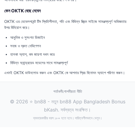
কেন OKTK বেছে নেবেন
OKTK এর ডেভেলপমেন্ট টিম স্থিতিশীলতা, গতি এবং বিভিন্ন স্ক্রিন সাইজে সামঞ্জস্যপূর্ণ অভিজ্ঞতার
উপর বিনিয়োগ করে।
আধুনিক ও সুসংগত ডিজাইন
সহজ ও দ্রুত নেভিগেশন
হালকা অ্যাপ, কম জায়গা দখল করে
বিভিন্ন অ্যান্ড্রয়েড মডেলের সাথে সামঞ্জস্যপূর্ণ
এখনই OKTK ডাউনলোড করুন এবং OKTK কে আপনার প্রিয় বিনোদন অ্যাপে পরিণত করুন।
শর্তাবলী
গোপনীয়তা নীতি
© 2026 ⭐ bn88 - নতুন bn88 App Bangladesh Bonus
bKash. সর্বস্বত্ব সংরক্ষিত।
ব্যবহারকারীর বয়স ১৮+ হতে হবে। দায়িত্বশীলভাবে খেলুন।