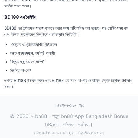
কনটেন্ট পেতে পারেন।
BD188 এর বৈশিষ্ট্য
BD188 এর ইন্টারফেস সহজে ব্যবহার করার জন্য অপ্টিমাইজ করা হয়েছে, যার লোডিং সময় কম
এবং বিভিন্ন অ্যান্ড্রয়েড ডিভাইসে পারফরম্যান্স স্থিতিশীল।
পরিষ্কার ও প্রতিক্রিয়াশীল ইন্টারফেস
দ্রুত পারফরম্যান্স, ব্যাটারি সাশ্রয়ী
বিস্তৃত অ্যান্ড্রয়েড সাপোর্ট
নিয়মিত আপডেট
এখনই BD188 ইনস্টল করুন এবং BD188 এর সাথে আপনার মোবাইলে উন্নত বিনোদন উপভোগ
করুন।
শর্তাবলী
গোপনীয়তা নীতি
© 2026 ⭐ bn88 - নতুন bn88 App Bangladesh Bonus
bKash. সর্বস্বত্ব সংরক্ষিত।
ব্যবহারকারীর বয়স ১৮+ হতে হবে। দায়িত্বশীলভাবে খেলুন।