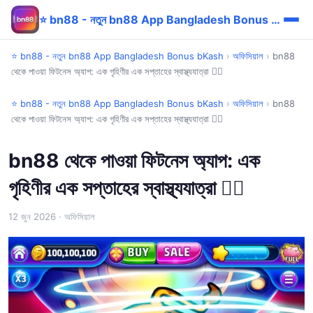
⭐ bn88 - নতুন bn88 App Bangladesh Bonus bKash
⭐ bn88 - নতুন bn88 App Bangladesh Bonus bKash
›
অফিসিয়াল
›
bn88
থেকে পাওয়া ফিটনেস অ্যাপ: এক গৃহিণীর এক সপ্তাহের স্বাস্থ্যযাত্রা 🏃‍♀️
⭐ bn88 - নতুন bn88 App Bangladesh Bonus bKash
›
অফিসিয়াল
›
bn88
থেকে পাওয়া ফিটনেস অ্যাপ: এক গৃহিণীর এক সপ্তাহের স্বাস্থ্যযাত্রা 🏃‍♀️
bn88 থেকে পাওয়া ফিটনেস অ্যাপ: এক
গৃহিণীর এক সপ্তাহের স্বাস্থ্যযাত্রা 🏃‍♀️
12 জুন 2026
· অফিসিয়াল