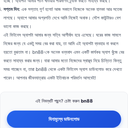
হচ্ছে। অ্যাপটা আমার পানি খাওয়ার পরিমাণও ট্র্যাক করতে সাহায্য করছে।
সপ্তম দিন:
এক সপ্তাহ পূর্ণ হলো! আজ সকালে নিজেকে অনেক হালকা আর সতেজ
লাগছে। অ্যাপে আমার অগ্রগতি দেখে আমি নিজেই অবাক। স্টেপ কাউন্টারও বেশ
ভালো কাজ করছে।
এই ফিটনেস অ্যাপটা আমার জন্য সত্যি আশীর্বাদ হয়ে এসেছে। ঘরের কাজ সামলে
নিজের জন্য যে একটু সময় বের করা যায়, তা আমি এই অ্যাপটা ব্যবহার না করলে
হয়তো বুঝতাম না। bn88-কে অনেক ধন্যবাদ এমন একটি কার্যকর অ্যাপ খুঁজে বের
করতে সাহায্য করার জন্য। যারা আমার মতো নিজেদের স্বাস্থ্য নিয়ে চিন্তিত কিন্তু
সময় পাচ্ছেন না, তারা bn88 থেকে একটা ফিটনেস অ্যাপ ডাউনলোড করে দেখতে
পারেন। আপনার জীবনযাত্রায় একটা ইতিবাচক পরিবর্তন আসবেই!
এই নিবন্ধটি পছন্দ? চেষ্টা করুন
bn88
বিনামূল্যে ডাউনলোড