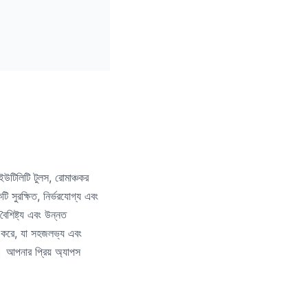
ইউটিলিটি টুলস, রোমাঞ্চকর
ি সুরক্ষিত, নির্ভরযোগ্য এবং
ৈশিষ্ট্য এবং উন্নত
 করে, যা সহজলভ্য এবং
য়। আপনার প্রিয় অ্যাপস