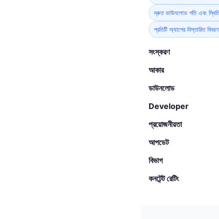
দ্রুত ডাউনলোড গতি এবং স্থিতি
প্রতিটি অ্যাপের বিস্তারিত বিবরণ
সংস্করণ
আকার
ডাউনলোড
Developer
প্রয়োজনীয়তা
আপডেট
বিভাগ
কনটেন্ট রেটিং