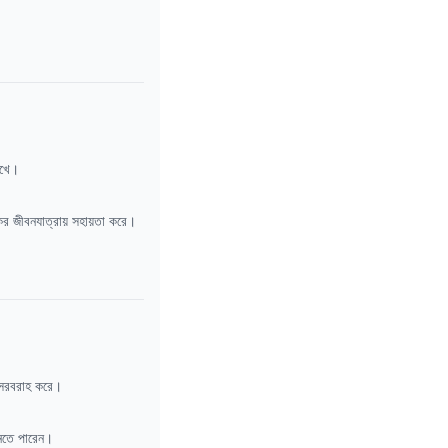
রাখে।
কর জীবনযাত্রায় সহায়তা করে।
প সরবরাহ করে।
ানতে পারেন।