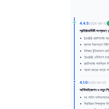
4.4.5
2026-06-12
প্রতিষ্ঠাবার্ষিকী সংস্করণ:
bn88 প্ল্যাটফর্মের প্র
ব্যাপক নিরাপত্তা নিরী
ইউজার ইন্টারফেসে ছোট
'bn88 এডিটর'স চয়েস'
প্ল্যাটফর্মের সামগ্রি
প্রথম বছরের যাত্রা স
4.1.0
2026-04-25
অপ্টিমাইজেশন ও নতুন প্রি
বড় ফাইল ডাউনলোডের 
প্রিমিয়াম শিক্ষামূলক