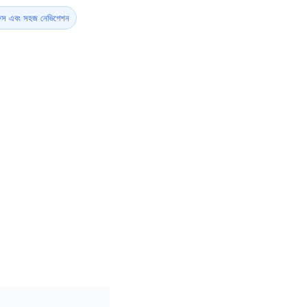
ারফেস এবং সহজ নেভিগেশন