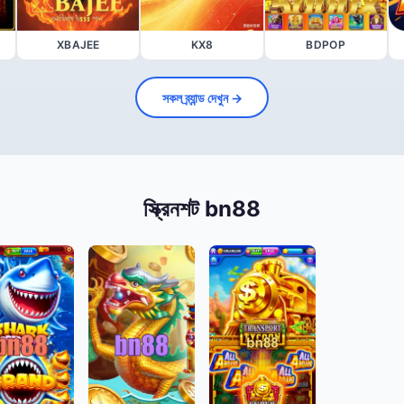
XBAJEE
KX8
BDPOP
সকল ব্র্যান্ড দেখুন →
স্ক্রিনশট bn88