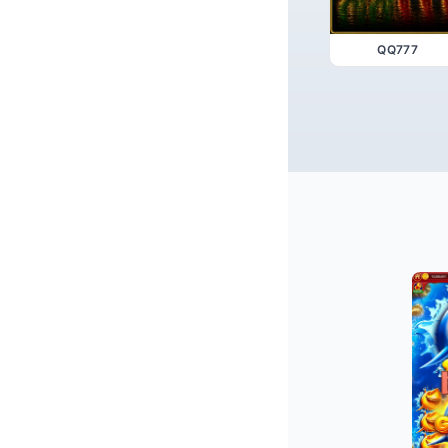
QQ777