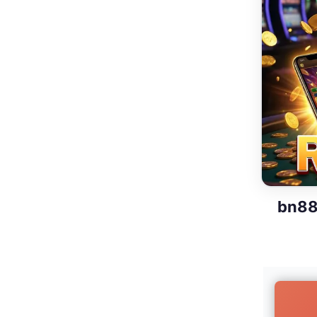
bn88 -