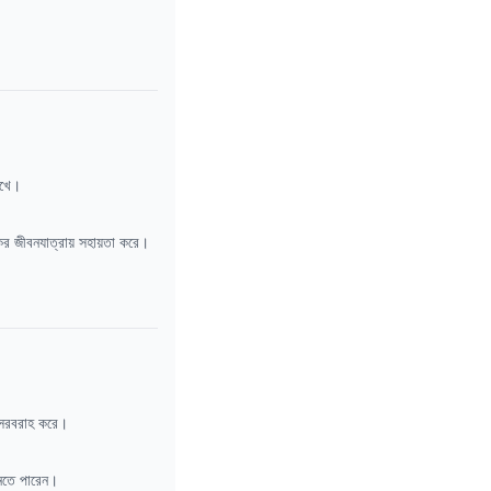
রাখে।
কর জীবনযাত্রায় সহায়তা করে।
প সরবরাহ করে।
ানতে পারেন।