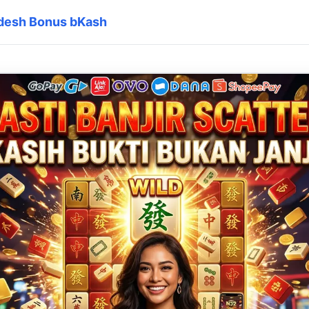
adesh Bonus bKash