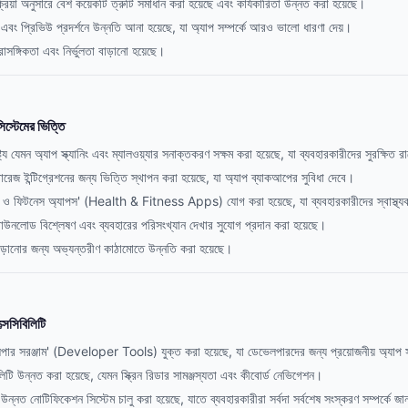
্রিয়া অনুসারে বেশ কয়েকটি ত্রুটি সমাধান করা হয়েছে এবং কার্যকারিতা উন্নত করা হয়েছে।
ট এবং প্রিভিউ প্রদর্শনে উন্নতি আনা হয়েছে, যা অ্যাপ সম্পর্কে আরও ভালো ধারণা দেয়।
াসঙ্গিকতা এবং নির্ভুলতা বাড়ানো হয়েছে।
স্টেমের ভিত্তি
ট্য যেমন অ্যাপ স্ক্যানিং এবং ম্যালওয়্যার সনাক্তকরণ সক্ষম করা হয়েছে, যা ব্যবহারকারীদের সুরক্ষিত 
রেজ ইন্টিগ্রেশনের জন্য ভিত্তি স্থাপন করা হয়েছে, যা অ্যাপ ব্যাকআপের সুবিধা দেবে।
স্থ্য ও ফিটনেস অ্যাপস' (Health & Fitness Apps) যোগ করা হয়েছে, যা ব্যবহারকারীদের স্বাস্থ্য
ডাউনলোড বিশ্লেষণ এবং ব্যবহারের পরিসংখ্যান দেখার সুযোগ প্রদান করা হয়েছে।
্ব বাড়ানোর জন্য অভ্যন্তরীণ কাঠামোতে উন্নতি করা হয়েছে।
্সেসিবিলিটি
েলপার সরঞ্জাম' (Developer Tools) যুক্ত করা হয়েছে, যা ডেভেলপারদের জন্য প্রয়োজনীয় অ্যা
সিবিলিটি উন্নত করা হয়েছে, যেমন স্ক্রিন রিডার সামঞ্জস্যতা এবং কীবোর্ড নেভিগেশন।
্নত নোটিফিকেশন সিস্টেম চালু করা হয়েছে, যাতে ব্যবহারকারীরা সর্বদা সর্বশেষ সংস্করণ সম্পর্কে জ