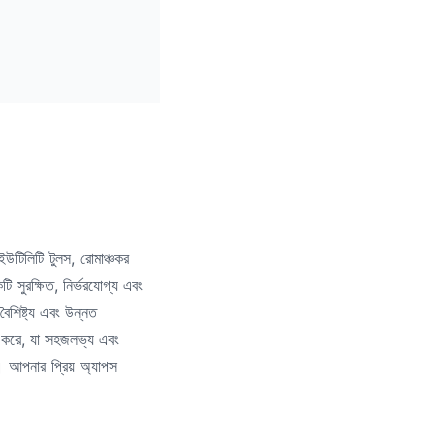
ইউটিলিটি টুলস, রোমাঞ্চকর
ি সুরক্ষিত, নির্ভরযোগ্য এবং
ৈশিষ্ট্য এবং উন্নত
 করে, যা সহজলভ্য এবং
য়। আপনার প্রিয় অ্যাপস