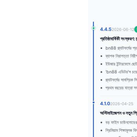
4.4.5
2026-06-12
প্রতিষ্ঠাবার্ষিকী সংস্করণ:
bn88 প্ল্যাটফর্মের প্র
ব্যাপক নিরাপত্তা নিরী
ইউজার ইন্টারফেসে ছোট
'bn88 এডিটর'স চয়েস'
প্ল্যাটফর্মের সামগ্রি
প্রথম বছরের যাত্রা স
4.1.0
2026-04-25
অপ্টিমাইজেশন ও নতুন প্রি
বড় ফাইল ডাউনলোডের 
প্রিমিয়াম শিক্ষামূলক