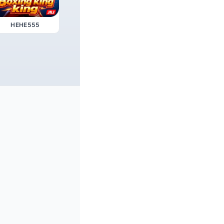
HEHE555