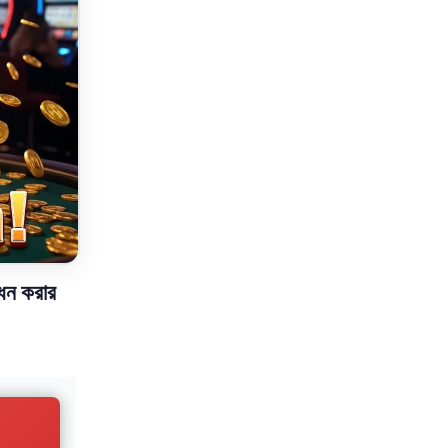
ধন করার