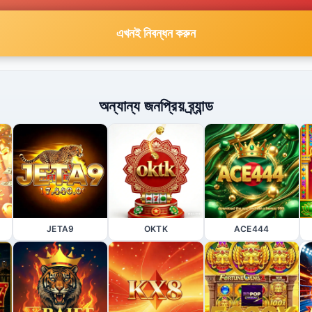
এখনই নিবন্ধন করুন
অন্যান্য জনপ্রিয় ব্র্যান্ড
JETA9
OKTK
ACE444