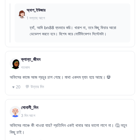
অ্যাপ_ইউজার
1 সপ্তাহ আগে
হ্যাঁ, আমি bn88 ব্যবহার করি। খারাপ না, তবে কিছু ফিচার আরো
ডেভেলপ করতে হবে। বিশেষ করে নোটিফিকেশন সিস্টেমটা।
ক্লান্ত_জীবন
গতকাল
অফিসের কাজে আজ প্রচুর চাপ গেছে। মাথা একদম হ্যাং হয়ে আছে। 💀
💬 উত্তর দিন
♥ 20
সোনালী_দিন
3 দিন আগে
অফিসের লাঞ্চে কী খাওয়া যায়? প্রতিদিন একই খাবার আর ভালো লাগে না। 🤔 নতুন
কিছু চাই।