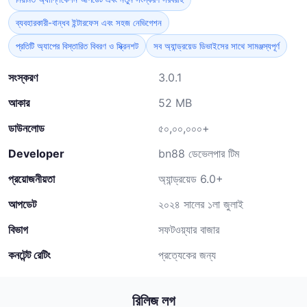
ব্যবহারকারী-বান্ধব ইন্টারফেস এবং সহজ নেভিগেশন
প্রতিটি অ্যাপের বিস্তারিত বিবরণ ও স্ক্রিনশট
সব অ্যান্ড্রয়েড ডিভাইসের সাথে সামঞ্জস্যপূর্ণ
সংস্করণ
3.0.1
আকার
52 MB
ডাউনলোড
৫০,০০,০০০+
Developer
bn88 ডেভেলপার টিম
প্রয়োজনীয়তা
অ্যান্ড্রয়েড 6.0+
আপডেট
২০২৪ সালের ১লা জুলাই
বিভাগ
সফটওয়্যার বাজার
কনটেন্ট রেটিং
প্রত্যেকের জন্য
রিলিজ লগ