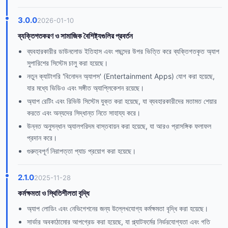
3.0.0
2026-01-10
ব্যক্তিগতকরণ ও সামাজিক বৈশিষ্ট্যগুলির প্রবর্তন
ব্যবহারকারীর ডাউনলোড ইতিহাস এবং পছন্দের উপর ভিত্তি করে ব্যক্তিগতকৃত অ্যাপ
সুপারিশের সিস্টেম চালু করা হয়েছে।
নতুন ক্যাটাগরি 'বিনোদন অ্যাপস' (Entertainment Apps) যোগ করা হয়েছে,
যার মধ্যে ভিডিও এবং সঙ্গীত অ্যাপ্লিকেশন রয়েছে।
অ্যাপ রেটিং এবং রিভিউ সিস্টেম যুক্ত করা হয়েছে, যা ব্যবহারকারীদের মতামত শেয়ার
করতে এবং অন্যদের সিদ্ধান্ত নিতে সাহায্য করে।
উন্নত অনুসন্ধান অ্যালগরিদম বাস্তবায়ন করা হয়েছে, যা আরও প্রাসঙ্গিক ফলাফল
প্রদান করে।
গুরুত্বপূর্ণ নিরাপত্তা প্যাচ প্রয়োগ করা হয়েছে।
2.1.0
2025-11-28
কর্মক্ষমতা ও স্থিতিশীলতা বৃদ্ধি
অ্যাপ লোডিং এবং নেভিগেশনের জন্য উল্লেখযোগ্য কর্মক্ষমতা বৃদ্ধি করা হয়েছে।
সার্ভার অবকাঠামোর আপগ্রেড করা হয়েছে, যা প্ল্যাটফর্মের নির্ভরযোগ্যতা এবং গতি