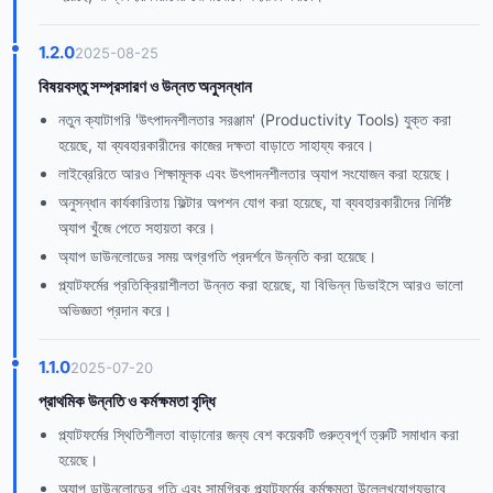
1.2.0
2025-08-25
বিষয়বস্তু সম্প্রসারণ ও উন্নত অনুসন্ধান
নতুন ক্যাটাগরি 'উৎপাদনশীলতার সরঞ্জাম' (Productivity Tools) যুক্ত করা
হয়েছে, যা ব্যবহারকারীদের কাজের দক্ষতা বাড়াতে সাহায্য করবে।
লাইব্রেরিতে আরও শিক্ষামূলক এবং উৎপাদনশীলতার অ্যাপ সংযোজন করা হয়েছে।
অনুসন্ধান কার্যকারিতায় ফিল্টার অপশন যোগ করা হয়েছে, যা ব্যবহারকারীদের নির্দিষ্ট
অ্যাপ খুঁজে পেতে সহায়তা করে।
অ্যাপ ডাউনলোডের সময় অগ্রগতি প্রদর্শনে উন্নতি করা হয়েছে।
প্ল্যাটফর্মের প্রতিক্রিয়াশীলতা উন্নত করা হয়েছে, যা বিভিন্ন ডিভাইসে আরও ভালো
অভিজ্ঞতা প্রদান করে।
1.1.0
2025-07-20
প্রাথমিক উন্নতি ও কর্মক্ষমতা বৃদ্ধি
প্ল্যাটফর্মের স্থিতিশীলতা বাড়ানোর জন্য বেশ কয়েকটি গুরুত্বপূর্ণ ত্রুটি সমাধান করা
হয়েছে।
অ্যাপ ডাউনলোডের গতি এবং সামগ্রিক প্ল্যাটফর্মের কর্মক্ষমতা উল্লেখযোগ্যভাবে