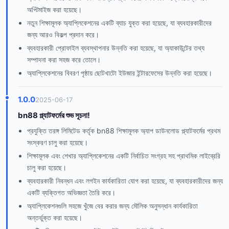
অপ্টিমাইজ করা হয়েছে।
নতুন শিক্ষামূলক অ্যাপ্লিকেশনের একটি ব্যাচ যুক্ত করা হয়েছে, যা ব্যবহারকারীদের
জন্য আরও বিকল্প প্রদান করে।
ব্যবহারকারী প্রোফাইল ব্যবস্থাপনার উন্নতি করা হয়েছে, যা অ্যাকাউন্টের তথ্য
সম্পাদনা করা সহজ করে তোলে।
অ্যাপ্লিকেশনের বিবরণ পৃষ্ঠায় ছোটখাটো ইউজার ইন্টারফেসের উন্নতি করা হয়েছে।
1.0.0
2025-06-17
bn88 প্ল্যাটফর্মের শুভ সূচনা!
প্রযুক্তি তরঙ্গ লিমিটেড কর্তৃক bn88 শিক্ষামূলক অ্যাপ ডাউনলোড প্ল্যাটফর্মের প্রথম
সংস্করণ চালু করা হয়েছে।
শিক্ষামূলক এবং শেখার অ্যাপ্লিকেশনের একটি নির্বাচিত সংগ্রহ সহ প্রাথমিক লাইব্রেরি
চালু করা হয়েছে।
ব্যবহারকারী নিবন্ধন এবং লগইন কার্যকারিতা যোগ করা হয়েছে, যা ব্যবহারকারীদের জন্য
একটি ব্যক্তিগত অভিজ্ঞতা তৈরি করে।
অ্যাপ্লিকেশনগুলি সহজে খুঁজে বের করার জন্য মৌলিক অনুসন্ধান কার্যকারিতা
অন্তর্ভুক্ত করা হয়েছে।