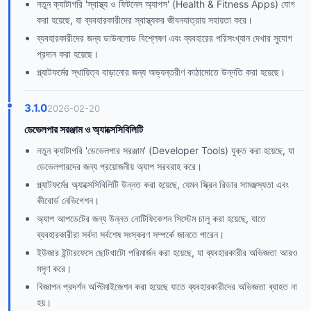
নতুন ক্যাটাগরি 'স্বাস্থ্য ও ফিটনেস অ্যাপস' (Health & Fitness Apps) যোগ
করা হয়েছে, যা ব্যবহারকারীদের স্বাস্থ্যকর জীবনযাত্রায় সহায়তা করে।
ব্যবহারকারীদের জন্য ডাউনলোড বিশ্লেষণ এবং ব্যবহারের পরিসংখ্যান দেখার সুযোগ
প্রদান করা হয়েছে।
প্ল্যাটফর্মের স্থায়িত্ব বাড়ানোর জন্য অভ্যন্তরীণ কাঠামোতে উন্নতি করা হয়েছে।
3.1.0
2026-02-20
ডেভেলপার সরঞ্জাম ও অ্যাক্সেসিবিলিটি
নতুন ক্যাটাগরি 'ডেভেলপার সরঞ্জাম' (Developer Tools) যুক্ত করা হয়েছে, যা
ডেভেলপারদের জন্য প্রয়োজনীয় অ্যাপ সরবরাহ করে।
প্ল্যাটফর্মের অ্যাক্সেসিবিলিটি উন্নত করা হয়েছে, যেমন স্ক্রিন রিডার সামঞ্জস্যতা এবং
কীবোর্ড নেভিগেশন।
অ্যাপ আপডেটের জন্য উন্নত নোটিফিকেশন সিস্টেম চালু করা হয়েছে, যাতে
ব্যবহারকারীরা সর্বদা সর্বশেষ সংস্করণ সম্পর্কে জানতে পারেন।
ইউজার ইন্টারফেসে ছোটখাটো পরিমার্জন করা হয়েছে, যা ব্যবহারকারীর অভিজ্ঞতা আরও
মসৃণ করে।
বিজ্ঞাপন প্রদর্শন অপ্টিমাইজেশন করা হয়েছে যাতে ব্যবহারকারীদের অভিজ্ঞতা ব্যাহত না
হয়।