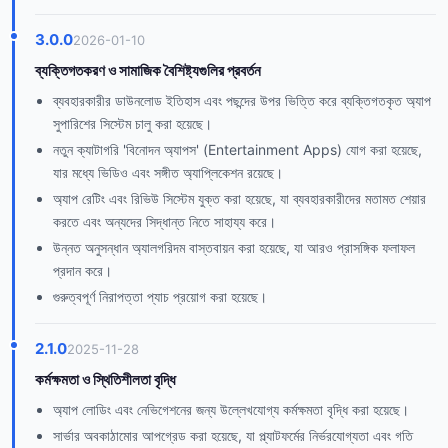
3.0.0
2026-01-10
ব্যক্তিগতকরণ ও সামাজিক বৈশিষ্ট্যগুলির প্রবর্তন
ব্যবহারকারীর ডাউনলোড ইতিহাস এবং পছন্দের উপর ভিত্তি করে ব্যক্তিগতকৃত অ্যাপ
সুপারিশের সিস্টেম চালু করা হয়েছে।
নতুন ক্যাটাগরি 'বিনোদন অ্যাপস' (Entertainment Apps) যোগ করা হয়েছে,
যার মধ্যে ভিডিও এবং সঙ্গীত অ্যাপ্লিকেশন রয়েছে।
অ্যাপ রেটিং এবং রিভিউ সিস্টেম যুক্ত করা হয়েছে, যা ব্যবহারকারীদের মতামত শেয়ার
করতে এবং অন্যদের সিদ্ধান্ত নিতে সাহায্য করে।
উন্নত অনুসন্ধান অ্যালগরিদম বাস্তবায়ন করা হয়েছে, যা আরও প্রাসঙ্গিক ফলাফল
প্রদান করে।
গুরুত্বপূর্ণ নিরাপত্তা প্যাচ প্রয়োগ করা হয়েছে।
2.1.0
2025-11-28
কর্মক্ষমতা ও স্থিতিশীলতা বৃদ্ধি
অ্যাপ লোডিং এবং নেভিগেশনের জন্য উল্লেখযোগ্য কর্মক্ষমতা বৃদ্ধি করা হয়েছে।
সার্ভার অবকাঠামোর আপগ্রেড করা হয়েছে, যা প্ল্যাটফর্মের নির্ভরযোগ্যতা এবং গতি