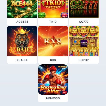
ACE444
TK10
QQ777
XBAJEE
KX8
BDPOP
HEHE555