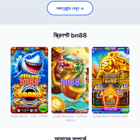
সকল ব্র্যান্ড দেখুন →
স্ক্রিনশট bn88
bn88 স্ক্রিনশট - APK অফিসিয়াল
bn88 Preview - অফিসিয়াল
bn88 স্ক্রিনশট অফিসিয়াল APK
ডাউনলোড
আমাদের সম্পর্কে