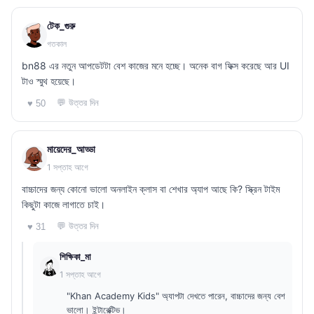
টেক_গুরু
গতকাল
bn88 এর নতুন আপডেটটা বেশ কাজের মনে হচ্ছে। অনেক বাগ ফিক্স করেছে আর UI
টাও স্মুথ হয়েছে।
💬 উত্তর দিন
♥ 50
মায়েদের_আড্ডা
1 সপ্তাহ আগে
বাচ্চাদের জন্য কোনো ভালো অনলাইন ক্লাস বা শেখার অ্যাপ আছে কি? স্ক্রিন টাইম
কিছুটা কাজে লাগাতে চাই।
💬 উত্তর দিন
♥ 31
শিক্ষিকা_মা
1 সপ্তাহ আগে
"Khan Academy Kids" অ্যাপটা দেখতে পারেন, বাচ্চাদের জন্য বেশ
ভালো। ইন্টারেক্টিভ।