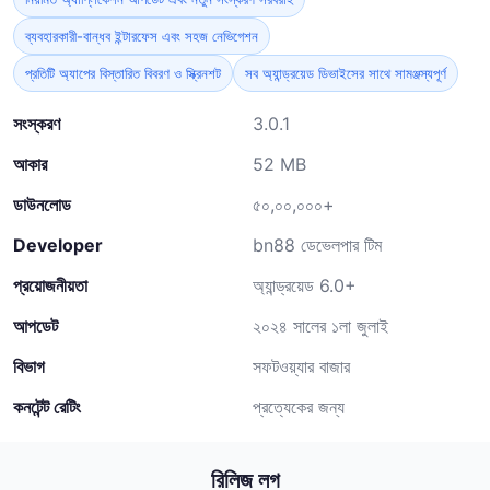
ব্যবহারকারী-বান্ধব ইন্টারফেস এবং সহজ নেভিগেশন
প্রতিটি অ্যাপের বিস্তারিত বিবরণ ও স্ক্রিনশট
সব অ্যান্ড্রয়েড ডিভাইসের সাথে সামঞ্জস্যপূর্ণ
সংস্করণ
3.0.1
আকার
52 MB
ডাউনলোড
৫০,০০,০০০+
Developer
bn88 ডেভেলপার টিম
প্রয়োজনীয়তা
অ্যান্ড্রয়েড 6.0+
আপডেট
২০২৪ সালের ১লা জুলাই
বিভাগ
সফটওয়্যার বাজার
কনটেন্ট রেটিং
প্রত্যেকের জন্য
রিলিজ লগ