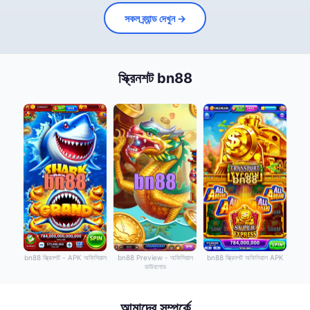
সকল ব্র্যান্ড দেখুন →
স্ক্রিনশট bn88
bn88 স্ক্রিনশট - APK অফিসিয়াল
bn88 Preview - অফিসিয়াল
bn88 স্ক্রিনশট অফিসিয়াল APK
ডাউনলোড
আমাদের সম্পর্কে