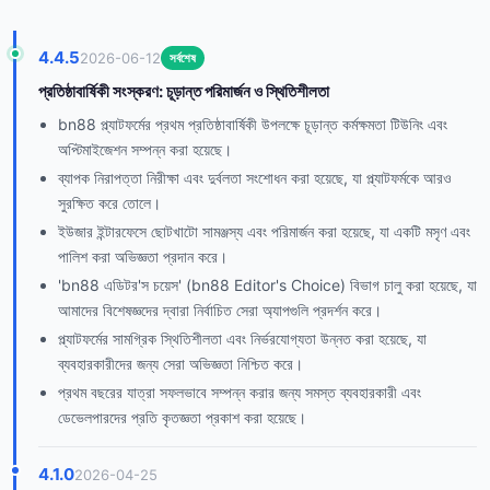
4.4.5
2026-06-12
সর্বশেষ
প্রতিষ্ঠাবার্ষিকী সংস্করণ: চূড়ান্ত পরিমার্জন ও স্থিতিশীলতা
bn88 প্ল্যাটফর্মের প্রথম প্রতিষ্ঠাবার্ষিকী উপলক্ষে চূড়ান্ত কর্মক্ষমতা টিউনিং এবং
অপ্টিমাইজেশন সম্পন্ন করা হয়েছে।
ব্যাপক নিরাপত্তা নিরীক্ষা এবং দুর্বলতা সংশোধন করা হয়েছে, যা প্ল্যাটফর্মকে আরও
সুরক্ষিত করে তোলে।
ইউজার ইন্টারফেসে ছোটখাটো সামঞ্জস্য এবং পরিমার্জন করা হয়েছে, যা একটি মসৃণ এবং
পালিশ করা অভিজ্ঞতা প্রদান করে।
'bn88 এডিটর'স চয়েস' (bn88 Editor's Choice) বিভাগ চালু করা হয়েছে, যা
আমাদের বিশেষজ্ঞদের দ্বারা নির্বাচিত সেরা অ্যাপগুলি প্রদর্শন করে।
প্ল্যাটফর্মের সামগ্রিক স্থিতিশীলতা এবং নির্ভরযোগ্যতা উন্নত করা হয়েছে, যা
ব্যবহারকারীদের জন্য সেরা অভিজ্ঞতা নিশ্চিত করে।
প্রথম বছরের যাত্রা সফলভাবে সম্পন্ন করার জন্য সমস্ত ব্যবহারকারী এবং
ডেভেলপারদের প্রতি কৃতজ্ঞতা প্রকাশ করা হয়েছে।
4.1.0
2026-04-25