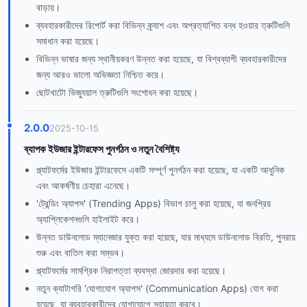
বাড়ায়।
ব্যবহারকারীদের রিপোর্ট করা বিভিন্ন ক্র্যাশ এবং অপ্রত্যাশিত বন্ধ হওয়ার ত্রুটিগুলি
সমাধান করা হয়েছে।
বিভিন্ন ভাষার জন্য স্থানীয়করণ উন্নত করা হয়েছে, যা বিশ্বব্যাপী ব্যবহারকারীদের
জন্য আরও ভালো অভিজ্ঞতা নিশ্চিত করে।
ছোটখাটো ভিজ্যুয়াল ত্রুটিগুলি সংশোধন করা হয়েছে।
2.0.0
2025-10-15
ব্যাপক ইউজার ইন্টারফেস পুনর্গঠন ও নতুন বৈশিষ্ট্য
প্ল্যাটফর্মের ইউজার ইন্টারফেসে একটি সম্পূর্ণ পুনর্গঠন করা হয়েছে, যা একটি আধুনিক
এবং আকর্ষণীয় চেহারা এনেছে।
'ট্রেন্ডিং অ্যাপস' (Trending Apps) বিভাগ চালু করা হয়েছে, যা জনপ্রিয়
অ্যাপ্লিকেশনগুলি হাইলাইট করে।
উন্নত ডাউনলোড ম্যানেজার যুক্ত করা হয়েছে, যার মাধ্যমে ডাউনলোড বিরতি, পুনরায়
শুরু এবং বাতিল করা সম্ভব।
প্ল্যাটফর্মের সামগ্রিক নিরাপত্তা ব্যবস্থা জোরদার করা হয়েছে।
নতুন ক্যাটাগরি 'যোগাযোগ অ্যাপস' (Communication Apps) যোগ করা
হয়েছে, যা ব্যবহারকারীদের যোগাযোগে সহায়তা করবে।