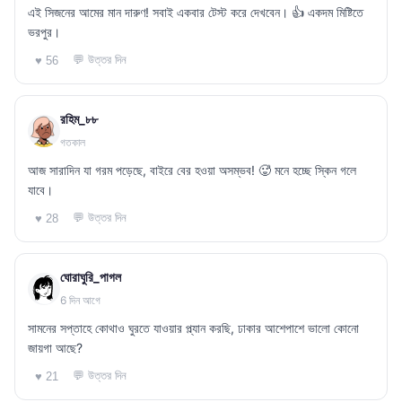
এই সিজনের আমের মান দারুণ! সবাই একবার টেস্ট করে দেখবেন। 👍 একদম মিষ্টিতে
ভরপুর।
💬 উত্তর দিন
♥ 56
রহিম_৮৮
গতকাল
আজ সারাদিন যা গরম পড়েছে, বাইরে বের হওয়া অসম্ভব! 🥵 মনে হচ্ছে স্কিন গলে
যাবে।
💬 উত্তর দিন
♥ 28
ঘোরাঘুরি_পাগল
6 দিন আগে
সামনের সপ্তাহে কোথাও ঘুরতে যাওয়ার প্ল্যান করছি, ঢাকার আশেপাশে ভালো কোনো
জায়গা আছে?
💬 উত্তর দিন
♥ 21