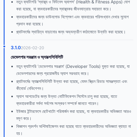
নতুন ক্যাটাগরি 'স্বাস্থ্য ও ফিটনেস অ্যাপস' (Health & Fitness Apps) যোগ
করা হয়েছে, যা ব্যবহারকারীদের স্বাস্থ্যকর জীবনযাত্রায় সহায়তা করে।
ব্যবহারকারীদের জন্য ডাউনলোড বিশ্লেষণ এবং ব্যবহারের পরিসংখ্যান দেখার সুযোগ
প্রদান করা হয়েছে।
প্ল্যাটফর্মের স্থায়িত্ব বাড়ানোর জন্য অভ্যন্তরীণ কাঠামোতে উন্নতি করা হয়েছে।
3.1.0
2026-02-20
ডেভেলপার সরঞ্জাম ও অ্যাক্সেসিবিলিটি
নতুন ক্যাটাগরি 'ডেভেলপার সরঞ্জাম' (Developer Tools) যুক্ত করা হয়েছে, যা
ডেভেলপারদের জন্য প্রয়োজনীয় অ্যাপ সরবরাহ করে।
প্ল্যাটফর্মের অ্যাক্সেসিবিলিটি উন্নত করা হয়েছে, যেমন স্ক্রিন রিডার সামঞ্জস্যতা এবং
কীবোর্ড নেভিগেশন।
অ্যাপ আপডেটের জন্য উন্নত নোটিফিকেশন সিস্টেম চালু করা হয়েছে, যাতে
ব্যবহারকারীরা সর্বদা সর্বশেষ সংস্করণ সম্পর্কে জানতে পারেন।
ইউজার ইন্টারফেসে ছোটখাটো পরিমার্জন করা হয়েছে, যা ব্যবহারকারীর অভিজ্ঞতা আরও
মসৃণ করে।
বিজ্ঞাপন প্রদর্শন অপ্টিমাইজেশন করা হয়েছে যাতে ব্যবহারকারীদের অভিজ্ঞতা ব্যাহত না
হয়।