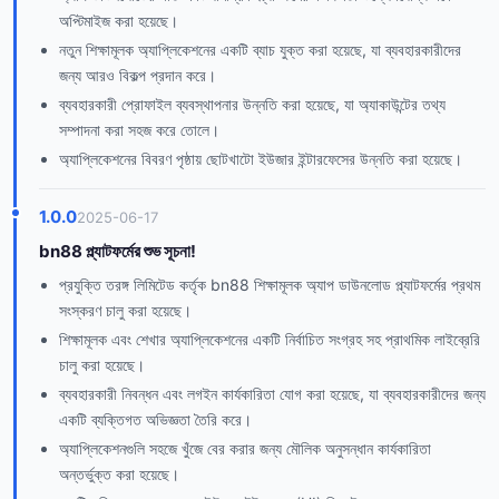
অপ্টিমাইজ করা হয়েছে।
নতুন শিক্ষামূলক অ্যাপ্লিকেশনের একটি ব্যাচ যুক্ত করা হয়েছে, যা ব্যবহারকারীদের
জন্য আরও বিকল্প প্রদান করে।
ব্যবহারকারী প্রোফাইল ব্যবস্থাপনার উন্নতি করা হয়েছে, যা অ্যাকাউন্টের তথ্য
সম্পাদনা করা সহজ করে তোলে।
অ্যাপ্লিকেশনের বিবরণ পৃষ্ঠায় ছোটখাটো ইউজার ইন্টারফেসের উন্নতি করা হয়েছে।
1.0.0
2025-06-17
bn88 প্ল্যাটফর্মের শুভ সূচনা!
প্রযুক্তি তরঙ্গ লিমিটেড কর্তৃক bn88 শিক্ষামূলক অ্যাপ ডাউনলোড প্ল্যাটফর্মের প্রথম
সংস্করণ চালু করা হয়েছে।
শিক্ষামূলক এবং শেখার অ্যাপ্লিকেশনের একটি নির্বাচিত সংগ্রহ সহ প্রাথমিক লাইব্রেরি
চালু করা হয়েছে।
ব্যবহারকারী নিবন্ধন এবং লগইন কার্যকারিতা যোগ করা হয়েছে, যা ব্যবহারকারীদের জন্য
একটি ব্যক্তিগত অভিজ্ঞতা তৈরি করে।
অ্যাপ্লিকেশনগুলি সহজে খুঁজে বের করার জন্য মৌলিক অনুসন্ধান কার্যকারিতা
অন্তর্ভুক্ত করা হয়েছে।