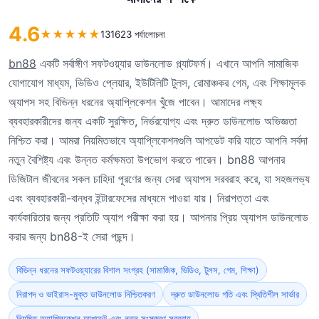
4.6
★
★
★
★
★
131623 পর্যালোচনা
bn88
একটি সর্বাঙ্গীণ সফটওয়্যার ডাউনলোড প্ল্যাটফর্ম। এখানে আপনি সামাজিক
যোগাযোগ মাধ্যম, ভিডিও প্লেয়ার, ইউটিলিটি টুলস, রোমাঞ্চকর গেম, এবং শিক্ষামূলক
অ্যাপস সহ বিভিন্ন ধরনের অ্যাপ্লিকেশন খুঁজে পাবেন। আমাদের লক্ষ্য
ব্যবহারকারীদের জন্য একটি সুরক্ষিত, নির্ভরযোগ্য এবং দ্রুত ডাউনলোড অভিজ্ঞতা
নিশ্চিত করা। আমরা নিয়মিতভাবে অ্যাপ্লিকেশনগুলি আপডেট করি যাতে আপনি সর্বদা
নতুন বৈশিষ্ট্য এবং উন্নত কর্মক্ষমতা উপভোগ করতে পারেন। bn88 আপনার
ডিজিটাল জীবনের সকল চাহিদা পূরণের জন্য সেরা অ্যাপস সরবরাহ করে, যা সহজলভ্য
এবং ব্যবহারকারী-বান্ধব ইন্টারফেসের মাধ্যমে পাওয়া যায়। নিরাপত্তা এবং
কার্যকারিতার জন্য প্রতিটি অ্যাপ পরীক্ষা করা হয়। আপনার প্রিয় অ্যাপস ডাউনলোড
করার জন্য bn88-ই সেরা পছন্দ।
বিভিন্ন ধরনের সফটওয়্যারের বিশাল সংগ্রহ (সামাজিক, ভিডিও, টুলস, গেম, শিক্ষা)
নিরাপদ ও ভাইরাস-মুক্ত ডাউনলোড নিশ্চিতকরণ
দ্রুত ডাউনলোড গতি এবং স্থিতিশীল সার্ভার
নিয়মিত অ্যাপ্লিকেশন আপডেট এবং নতুন সংস্করণ সরবরাহ