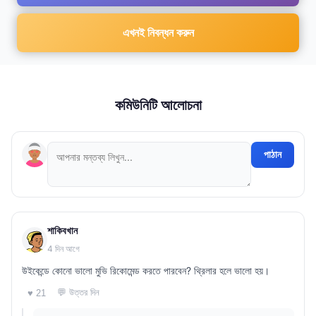
এখনই নিবন্ধন করুন
কমিউনিটি আলোচনা
পাঠান
শাকিবখান
4 দিন আগে
উইকেন্ডে কোনো ভালো মুভি রিকোমেন্ড করতে পারবেন? থ্রিলার হলে ভালো হয়।
💬 উত্তর দিন
♥ 21