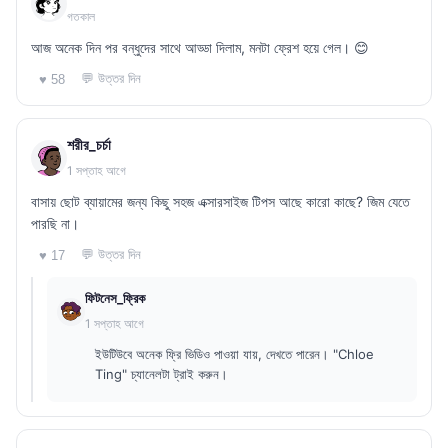
গতকাল
আজ অনেক দিন পর বন্ধুদের সাথে আড্ডা দিলাম, মনটা ফ্রেশ হয়ে গেল। 😊
💬 উত্তর দিন
♥ 58
শরীর_চর্চা
1 সপ্তাহ আগে
বাসায় ছোট ব্যায়ামের জন্য কিছু সহজ এক্সারসাইজ টিপস আছে কারো কাছে? জিম যেতে
পারছি না।
💬 উত্তর দিন
♥ 17
ফিটনেস_ফ্রিক
1 সপ্তাহ আগে
ইউটিউবে অনেক ফ্রি ভিডিও পাওয়া যায়, দেখতে পারেন। "Chloe
Ting" চ্যানেলটা ট্রাই করুন।