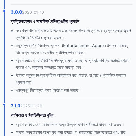
3.0.0
2026-01-10
ব্যক্তিগতকরণ ও সামাজিক বৈশিষ্ট্যগুলির প্রবর্তন
ব্যবহারকারীর ডাউনলোড ইতিহাস এবং পছন্দের উপর ভিত্তি করে ব্যক্তিগতকৃত অ্যাপ
সুপারিশের সিস্টেম চালু করা হয়েছে।
নতুন ক্যাটাগরি 'বিনোদন অ্যাপস' (Entertainment Apps) যোগ করা হয়েছে,
যার মধ্যে ভিডিও এবং সঙ্গীত অ্যাপ্লিকেশন রয়েছে।
অ্যাপ রেটিং এবং রিভিউ সিস্টেম যুক্ত করা হয়েছে, যা ব্যবহারকারীদের মতামত শেয়ার
করতে এবং অন্যদের সিদ্ধান্ত নিতে সাহায্য করে।
উন্নত অনুসন্ধান অ্যালগরিদম বাস্তবায়ন করা হয়েছে, যা আরও প্রাসঙ্গিক ফলাফল
প্রদান করে।
গুরুত্বপূর্ণ নিরাপত্তা প্যাচ প্রয়োগ করা হয়েছে।
2.1.0
2025-11-28
কর্মক্ষমতা ও স্থিতিশীলতা বৃদ্ধি
অ্যাপ লোডিং এবং নেভিগেশনের জন্য উল্লেখযোগ্য কর্মক্ষমতা বৃদ্ধি করা হয়েছে।
সার্ভার অবকাঠামোর আপগ্রেড করা হয়েছে, যা প্ল্যাটফর্মের নির্ভরযোগ্যতা এবং গতি