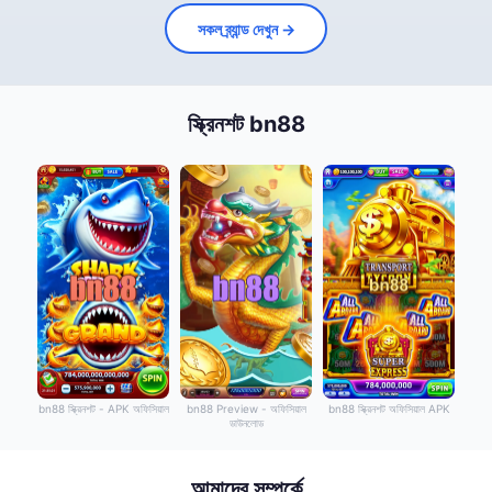
সকল ব্র্যান্ড দেখুন →
স্ক্রিনশট bn88
bn88 স্ক্রিনশট - APK অফিসিয়াল
bn88 Preview - অফিসিয়াল
bn88 স্ক্রিনশট অফিসিয়াল APK
ডাউনলোড
আমাদের সম্পর্কে