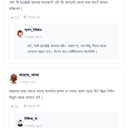
কেউ কি bn88 ব্যবহার করেছেন? এটা কি আসলেই ভালো কাজ করে? জানতে
চাচ্ছিলাম।
💬 উত্তর দিন
♥ 13
অ্যাপ_ইউজার
1 সপ্তাহ আগে
হ্যাঁ, আমি bn88 ব্যবহার করি। খারাপ না, তবে কিছু ফিচার আরো
ডেভেলপ করতে হবে। বিশেষ করে নোটিফিকেশন সিস্টেমটা।
মায়েদের_আড্ডা
1 সপ্তাহ আগে
বাচ্চাদের জন্য কোনো ভালো অনলাইন ক্লাস বা শেখার অ্যাপ আছে কি? স্ক্রিন টাইম
কিছুটা কাজে লাগাতে চাই।
💬 উত্তর দিন
♥ 31
শিক্ষিকা_মা
1 সপ্তাহ আগে