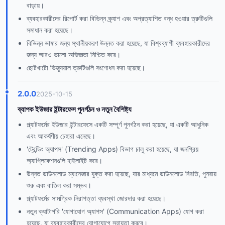
বাড়ায়।
ব্যবহারকারীদের রিপোর্ট করা বিভিন্ন ক্র্যাশ এবং অপ্রত্যাশিত বন্ধ হওয়ার ত্রুটিগুলি
সমাধান করা হয়েছে।
বিভিন্ন ভাষার জন্য স্থানীয়করণ উন্নত করা হয়েছে, যা বিশ্বব্যাপী ব্যবহারকারীদের
জন্য আরও ভালো অভিজ্ঞতা নিশ্চিত করে।
ছোটখাটো ভিজ্যুয়াল ত্রুটিগুলি সংশোধন করা হয়েছে।
2.0.0
2025-10-15
ব্যাপক ইউজার ইন্টারফেস পুনর্গঠন ও নতুন বৈশিষ্ট্য
প্ল্যাটফর্মের ইউজার ইন্টারফেসে একটি সম্পূর্ণ পুনর্গঠন করা হয়েছে, যা একটি আধুনিক
এবং আকর্ষণীয় চেহারা এনেছে।
'ট্রেন্ডিং অ্যাপস' (Trending Apps) বিভাগ চালু করা হয়েছে, যা জনপ্রিয়
অ্যাপ্লিকেশনগুলি হাইলাইট করে।
উন্নত ডাউনলোড ম্যানেজার যুক্ত করা হয়েছে, যার মাধ্যমে ডাউনলোড বিরতি, পুনরায়
শুরু এবং বাতিল করা সম্ভব।
প্ল্যাটফর্মের সামগ্রিক নিরাপত্তা ব্যবস্থা জোরদার করা হয়েছে।
নতুন ক্যাটাগরি 'যোগাযোগ অ্যাপস' (Communication Apps) যোগ করা
হয়েছে, যা ব্যবহারকারীদের যোগাযোগে সহায়তা করবে।