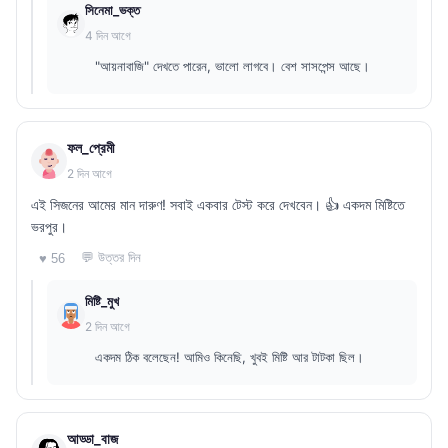
সিনেমা_ভক্ত
4 দিন আগে
"আয়নাবাজি" দেখতে পারেন, ভালো লাগবে। বেশ সাসপেন্স আছে।
ফল_প্রেমী
2 দিন আগে
এই সিজনের আমের মান দারুণ! সবাই একবার টেস্ট করে দেখবেন। 👍 একদম মিষ্টিতে
ভরপুর।
💬 উত্তর দিন
♥ 56
মিষ্টি_মুখ
2 দিন আগে
একদম ঠিক বলেছেন! আমিও কিনেছি, খুবই মিষ্টি আর টাটকা ছিল।
আড্ডা_বাজ