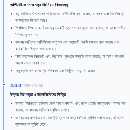
অপ্টিমাইজেশন ও নতুন প্রিমিয়াম বিষয়বস্তু
বড় ফাইল ডাউনলোডের গতি আরও অপ্টিমাইজ করা হয়েছে, যা দ্রুত এবং নিরবচ্ছিন্ন
ডাউনলোড নিশ্চিত করে।
প্রিমিয়াম শিক্ষামূলক বিষয়বস্তুর একটি নতুন সংগ্রহ যুক্ত করা হয়েছে, যা আরও গভীর
শিক্ষার সুযোগ দেয়।
ব্যবহারকারীদের প্রতিক্রিয়া অনুসারে বেশ কয়েকটি ত্রুটি সমাধান করা হয়েছে এবং
কার্যকারিতা উন্নত করা হয়েছে।
অ্যাপ্লিকেশন স্ক্রিনশট এবং প্রিভিউ প্রদর্শনে উন্নতি আনা হয়েছে, যা অ্যাপ সম্পর্কে
আরও ভালো ধারণা দেয়।
অনুসন্ধান ফলাফলের প্রাসঙ্গিকতা এবং নির্ভুলতা বাড়ানো হয়েছে।
4.0.0
2026-03-30
উন্নত নিরাপত্তা ও ইকোসিস্টেমের ভিত্তি
উন্নত নিরাপত্তা বৈশিষ্ট্য যেমন অ্যাপ স্ক্যানিং এবং ম্যালওয়্যার সনাক্তকরণ সক্ষম করা
হয়েছে, যা ব্যবহারকারীদের সুরক্ষিত রাখে।
ভবিষ্যতের ক্লাউড স্টোরেজ ইন্টিগ্রেশনের জন্য ভিত্তি স্থাপন করা হয়েছে, যা অ্যাপ
ব্যাকআপের সুবিধা দেবে।