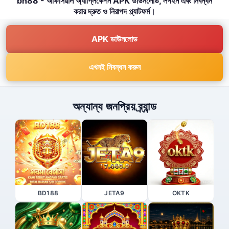
bn88 - অফিসিয়াল অ্যাপ্লিকেশন APK ডাউনলোড, লগইন এবং নিবন্ধন
করার দ্রুত ও নিরাপদ প্ল্যাটফর্ম।
APK ডাউনলোড
এখনই নিবন্ধন করুন
অন্যান্য জনপ্রিয় ব্র্যান্ড
BD188
JETA9
OKTK