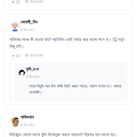
💬 উত্তর দিন
♥ 32
সোনালী_দিন
3 দিন আগে
অফিসের লাঞ্চে কী খাওয়া যায়? প্রতিদিন একই খাবার আর ভালো লাগে না। 🤔 নতুন
কিছু চাই।
💬 উত্তর দিন
♥ 16
ফুডি_৪০৪
3 দিন আগে
লাঞ্চে খিচুড়ি আর ডিম ভাজি ট্রাই করতে পারেন, খারাপ লাগবে না। আমার
ফেভারিট।
শাকিবখান
4 দিন আগে
উইকেন্ডে কোনো ভালো মুভি রিকোমেন্ড করতে পারবেন? থ্রিলার হলে ভালো হয়।