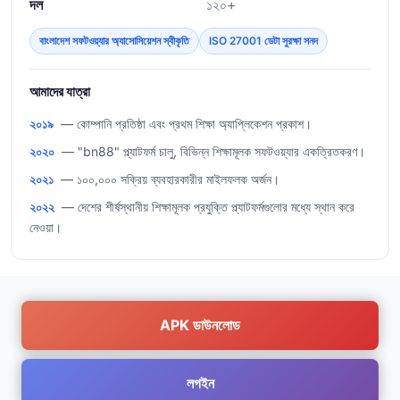
দল
১২০+
বাংলাদেশ সফটওয়্যার অ্যাসোসিয়েশন স্বীকৃতি
ISO 27001 ডেটা সুরক্ষা সনদ
আমাদের যাত্রা
২০১৯
— কোম্পানি প্রতিষ্ঠা এবং প্রথম শিক্ষা অ্যাপ্লিকেশন প্রকাশ।
২০২০
— "bn88" প্ল্যাটফর্ম চালু, বিভিন্ন শিক্ষামূলক সফটওয়্যার একত্রিতকরণ।
২০২১
— ১০০,০০০ সক্রিয় ব্যবহারকারীর মাইলফলক অর্জন।
২০২২
— দেশের শীর্ষস্থানীয় শিক্ষামূলক প্রযুক্তি প্ল্যাটফর্মগুলোর মধ্যে স্থান করে
নেওয়া।
APK ডাউনলোড
লগইন