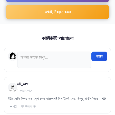
এখনই নিবন্ধন করুন
কমিউনিটি আলোচনা
পাঠান
নেট_নেশা
1 সপ্তাহ আগে
ইন্টারনেটের স্পিড এত স্লো কেন আজকাল? বিল ঠিকই নেয়, কিন্তু সার্ভিস জিরো। 😭
💬 উত্তর দিন
♥ 42