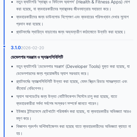
নতুন ক্যাটাগরি 'স্বাস্থ্য ও ফিটনেস অ্যাপস' (Health & Fitness Apps) যোগ
করা হয়েছে, যা ব্যবহারকারীদের স্বাস্থ্যকর জীবনযাত্রায় সহায়তা করে।
ব্যবহারকারীদের জন্য ডাউনলোড বিশ্লেষণ এবং ব্যবহারের পরিসংখ্যান দেখার সুযোগ
প্রদান করা হয়েছে।
প্ল্যাটফর্মের স্থায়িত্ব বাড়ানোর জন্য অভ্যন্তরীণ কাঠামোতে উন্নতি করা হয়েছে।
3.1.0
2026-02-20
ডেভেলপার সরঞ্জাম ও অ্যাক্সেসিবিলিটি
নতুন ক্যাটাগরি 'ডেভেলপার সরঞ্জাম' (Developer Tools) যুক্ত করা হয়েছে, যা
ডেভেলপারদের জন্য প্রয়োজনীয় অ্যাপ সরবরাহ করে।
প্ল্যাটফর্মের অ্যাক্সেসিবিলিটি উন্নত করা হয়েছে, যেমন স্ক্রিন রিডার সামঞ্জস্যতা এবং
কীবোর্ড নেভিগেশন।
অ্যাপ আপডেটের জন্য উন্নত নোটিফিকেশন সিস্টেম চালু করা হয়েছে, যাতে
ব্যবহারকারীরা সর্বদা সর্বশেষ সংস্করণ সম্পর্কে জানতে পারেন।
ইউজার ইন্টারফেসে ছোটখাটো পরিমার্জন করা হয়েছে, যা ব্যবহারকারীর অভিজ্ঞতা আরও
মসৃণ করে।
বিজ্ঞাপন প্রদর্শন অপ্টিমাইজেশন করা হয়েছে যাতে ব্যবহারকারীদের অভিজ্ঞতা ব্যাহত না
হয়।