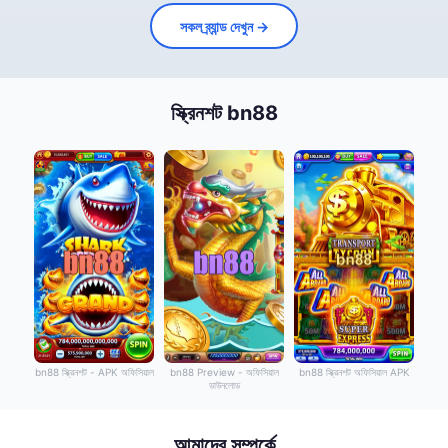
সকল ব্র্যান্ড দেখুন →
স্ক্রিনশট bn88
bn88 স্ক্রিনশট - APK অফিসিয়াল
bn88 Preview - অফিসিয়াল
bn88 স্ক্রিনশট অফিসিয়াল APK
ডাউনলোড
আমাদের সম্পর্কে