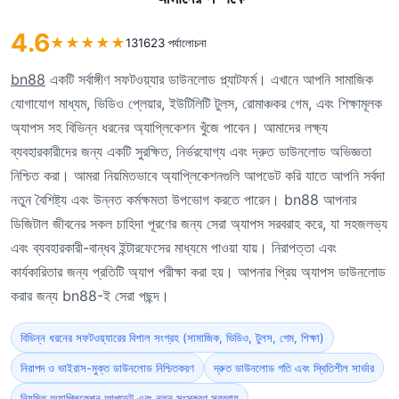
4.6
★
★
★
★
★
131623 পর্যালোচনা
bn88
একটি সর্বাঙ্গীণ সফটওয়্যার ডাউনলোড প্ল্যাটফর্ম। এখানে আপনি সামাজিক
যোগাযোগ মাধ্যম, ভিডিও প্লেয়ার, ইউটিলিটি টুলস, রোমাঞ্চকর গেম, এবং শিক্ষামূলক
অ্যাপস সহ বিভিন্ন ধরনের অ্যাপ্লিকেশন খুঁজে পাবেন। আমাদের লক্ষ্য
ব্যবহারকারীদের জন্য একটি সুরক্ষিত, নির্ভরযোগ্য এবং দ্রুত ডাউনলোড অভিজ্ঞতা
নিশ্চিত করা। আমরা নিয়মিতভাবে অ্যাপ্লিকেশনগুলি আপডেট করি যাতে আপনি সর্বদা
নতুন বৈশিষ্ট্য এবং উন্নত কর্মক্ষমতা উপভোগ করতে পারেন। bn88 আপনার
ডিজিটাল জীবনের সকল চাহিদা পূরণের জন্য সেরা অ্যাপস সরবরাহ করে, যা সহজলভ্য
এবং ব্যবহারকারী-বান্ধব ইন্টারফেসের মাধ্যমে পাওয়া যায়। নিরাপত্তা এবং
কার্যকারিতার জন্য প্রতিটি অ্যাপ পরীক্ষা করা হয়। আপনার প্রিয় অ্যাপস ডাউনলোড
করার জন্য bn88-ই সেরা পছন্দ।
বিভিন্ন ধরনের সফটওয়্যারের বিশাল সংগ্রহ (সামাজিক, ভিডিও, টুলস, গেম, শিক্ষা)
নিরাপদ ও ভাইরাস-মুক্ত ডাউনলোড নিশ্চিতকরণ
দ্রুত ডাউনলোড গতি এবং স্থিতিশীল সার্ভার
নিয়মিত অ্যাপ্লিকেশন আপডেট এবং নতুন সংস্করণ সরবরাহ