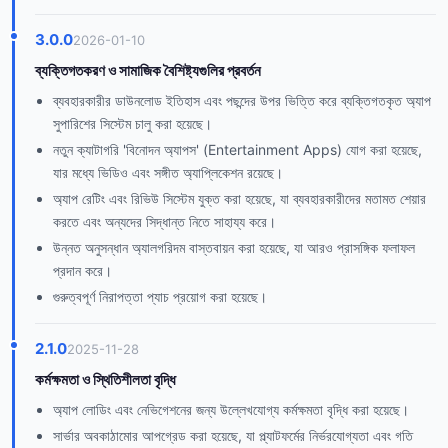
3.0.0
2026-01-10
ব্যক্তিগতকরণ ও সামাজিক বৈশিষ্ট্যগুলির প্রবর্তন
ব্যবহারকারীর ডাউনলোড ইতিহাস এবং পছন্দের উপর ভিত্তি করে ব্যক্তিগতকৃত অ্যাপ
সুপারিশের সিস্টেম চালু করা হয়েছে।
নতুন ক্যাটাগরি 'বিনোদন অ্যাপস' (Entertainment Apps) যোগ করা হয়েছে,
যার মধ্যে ভিডিও এবং সঙ্গীত অ্যাপ্লিকেশন রয়েছে।
অ্যাপ রেটিং এবং রিভিউ সিস্টেম যুক্ত করা হয়েছে, যা ব্যবহারকারীদের মতামত শেয়ার
করতে এবং অন্যদের সিদ্ধান্ত নিতে সাহায্য করে।
উন্নত অনুসন্ধান অ্যালগরিদম বাস্তবায়ন করা হয়েছে, যা আরও প্রাসঙ্গিক ফলাফল
প্রদান করে।
গুরুত্বপূর্ণ নিরাপত্তা প্যাচ প্রয়োগ করা হয়েছে।
2.1.0
2025-11-28
কর্মক্ষমতা ও স্থিতিশীলতা বৃদ্ধি
অ্যাপ লোডিং এবং নেভিগেশনের জন্য উল্লেখযোগ্য কর্মক্ষমতা বৃদ্ধি করা হয়েছে।
সার্ভার অবকাঠামোর আপগ্রেড করা হয়েছে, যা প্ল্যাটফর্মের নির্ভরযোগ্যতা এবং গতি