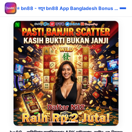
⭐ bn88 - নতুন bn88 App Bangladesh Bonus bKash