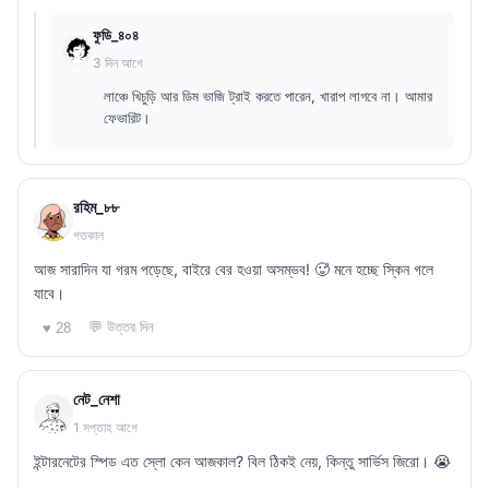
ফুডি_৪০৪
3 দিন আগে
লাঞ্চে খিচুড়ি আর ডিম ভাজি ট্রাই করতে পারেন, খারাপ লাগবে না। আমার
ফেভারিট।
রহিম_৮৮
গতকাল
আজ সারাদিন যা গরম পড়েছে, বাইরে বের হওয়া অসম্ভব! 🥵 মনে হচ্ছে স্কিন গলে
যাবে।
💬 উত্তর দিন
♥ 28
নেট_নেশা
1 সপ্তাহ আগে
ইন্টারনেটের স্পিড এত স্লো কেন আজকাল? বিল ঠিকই নেয়, কিন্তু সার্ভিস জিরো। 😭