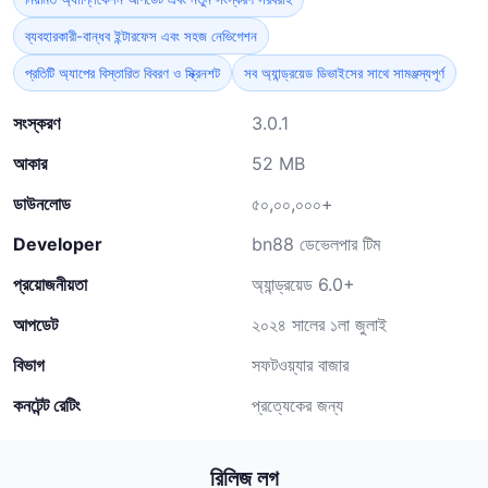
ব্যবহারকারী-বান্ধব ইন্টারফেস এবং সহজ নেভিগেশন
প্রতিটি অ্যাপের বিস্তারিত বিবরণ ও স্ক্রিনশট
সব অ্যান্ড্রয়েড ডিভাইসের সাথে সামঞ্জস্যপূর্ণ
সংস্করণ
3.0.1
আকার
52 MB
ডাউনলোড
৫০,০০,০০০+
Developer
bn88 ডেভেলপার টিম
প্রয়োজনীয়তা
অ্যান্ড্রয়েড 6.0+
আপডেট
২০২৪ সালের ১লা জুলাই
বিভাগ
সফটওয়্যার বাজার
কনটেন্ট রেটিং
প্রত্যেকের জন্য
রিলিজ লগ