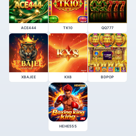
ACE444
TK10
QQ777
XBAJEE
KX8
BDPOP
HEHE555