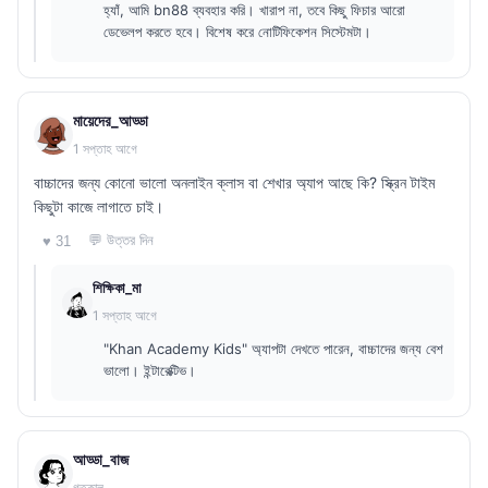
হ্যাঁ, আমি bn88 ব্যবহার করি। খারাপ না, তবে কিছু ফিচার আরো
ডেভেলপ করতে হবে। বিশেষ করে নোটিফিকেশন সিস্টেমটা।
মায়েদের_আড্ডা
1 সপ্তাহ আগে
বাচ্চাদের জন্য কোনো ভালো অনলাইন ক্লাস বা শেখার অ্যাপ আছে কি? স্ক্রিন টাইম
কিছুটা কাজে লাগাতে চাই।
💬 উত্তর দিন
♥ 31
শিক্ষিকা_মা
1 সপ্তাহ আগে
"Khan Academy Kids" অ্যাপটা দেখতে পারেন, বাচ্চাদের জন্য বেশ
ভালো। ইন্টারেক্টিভ।
আড্ডা_বাজ
গতকাল