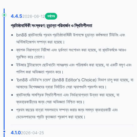
4.4.5
2026-06-12
সর্বশেষ
প্রতিষ্ঠাবার্ষিকী সংস্করণ: চূড়ান্ত পরিমার্জন ও স্থিতিশীলতা
bn88 প্ল্যাটফর্মের প্রথম প্রতিষ্ঠাবার্ষিকী উপলক্ষে চূড়ান্ত কর্মক্ষমতা টিউনিং এবং
অপ্টিমাইজেশন সম্পন্ন করা হয়েছে।
ব্যাপক নিরাপত্তা নিরীক্ষা এবং দুর্বলতা সংশোধন করা হয়েছে, যা প্ল্যাটফর্মকে আরও
সুরক্ষিত করে তোলে।
ইউজার ইন্টারফেসে ছোটখাটো সামঞ্জস্য এবং পরিমার্জন করা হয়েছে, যা একটি মসৃণ এবং
পালিশ করা অভিজ্ঞতা প্রদান করে।
'bn88 এডিটর'স চয়েস' (bn88 Editor's Choice) বিভাগ চালু করা হয়েছে, যা
আমাদের বিশেষজ্ঞদের দ্বারা নির্বাচিত সেরা অ্যাপগুলি প্রদর্শন করে।
প্ল্যাটফর্মের সামগ্রিক স্থিতিশীলতা এবং নির্ভরযোগ্যতা উন্নত করা হয়েছে, যা
ব্যবহারকারীদের জন্য সেরা অভিজ্ঞতা নিশ্চিত করে।
প্রথম বছরের যাত্রা সফলভাবে সম্পন্ন করার জন্য সমস্ত ব্যবহারকারী এবং
ডেভেলপারদের প্রতি কৃতজ্ঞতা প্রকাশ করা হয়েছে।
4.1.0
2026-04-25