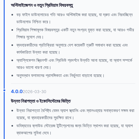
অপ্টিমাইজেশন ও নতুন প্রিমিয়াম বিষয়বস্তু
বড় ফাইল ডাউনলোডের গতি আরও অপ্টিমাইজ করা হয়েছে, যা দ্রুত এবং নিরবচ্ছিন্ন
ডাউনলোড নিশ্চিত করে।
প্রিমিয়াম শিক্ষামূলক বিষয়বস্তুর একটি নতুন সংগ্রহ যুক্ত করা হয়েছে, যা আরও গভীর
শিক্ষার সুযোগ দেয়।
ব্যবহারকারীদের প্রতিক্রিয়া অনুসারে বেশ কয়েকটি ত্রুটি সমাধান করা হয়েছে এবং
কার্যকারিতা উন্নত করা হয়েছে।
অ্যাপ্লিকেশন স্ক্রিনশট এবং প্রিভিউ প্রদর্শনে উন্নতি আনা হয়েছে, যা অ্যাপ সম্পর্কে
আরও ভালো ধারণা দেয়।
অনুসন্ধান ফলাফলের প্রাসঙ্গিকতা এবং নির্ভুলতা বাড়ানো হয়েছে।
4.0.0
2026-03-30
উন্নত নিরাপত্তা ও ইকোসিস্টেমের ভিত্তি
উন্নত নিরাপত্তা বৈশিষ্ট্য যেমন অ্যাপ স্ক্যানিং এবং ম্যালওয়্যার সনাক্তকরণ সক্ষম করা
হয়েছে, যা ব্যবহারকারীদের সুরক্ষিত রাখে।
ভবিষ্যতের ক্লাউড স্টোরেজ ইন্টিগ্রেশনের জন্য ভিত্তি স্থাপন করা হয়েছে, যা অ্যাপ
ব্যাকআপের সুবিধা দেবে।