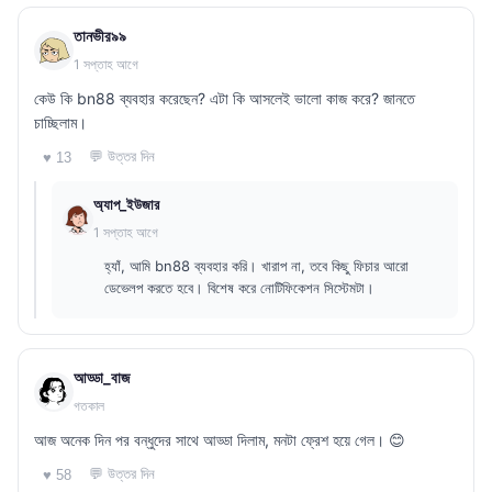
তানভীর৯৯
1 সপ্তাহ আগে
কেউ কি bn88 ব্যবহার করেছেন? এটা কি আসলেই ভালো কাজ করে? জানতে
চাচ্ছিলাম।
💬 উত্তর দিন
♥ 13
অ্যাপ_ইউজার
1 সপ্তাহ আগে
হ্যাঁ, আমি bn88 ব্যবহার করি। খারাপ না, তবে কিছু ফিচার আরো
ডেভেলপ করতে হবে। বিশেষ করে নোটিফিকেশন সিস্টেমটা।
আড্ডা_বাজ
গতকাল
আজ অনেক দিন পর বন্ধুদের সাথে আড্ডা দিলাম, মনটা ফ্রেশ হয়ে গেল। 😊
💬 উত্তর দিন
♥ 58