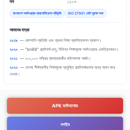
দল
১২০+
বাংলাদেশ সফটওয়্যার অ্যাসোসিয়েশন স্বীকৃতি
ISO 27001 ডেটা সুরক্ষা সনদ
আমাদের যাত্রা
২০১৯
— কোম্পানি প্রতিষ্ঠা এবং প্রথম শিক্ষা অ্যাপ্লিকেশন প্রকাশ।
২০২০
— "bn88" প্ল্যাটফর্ম চালু, বিভিন্ন শিক্ষামূলক সফটওয়্যার একত্রিতকরণ।
২০২১
— ১০০,০০০ সক্রিয় ব্যবহারকারীর মাইলফলক অর্জন।
২০২২
— দেশের শীর্ষস্থানীয় শিক্ষামূলক প্রযুক্তি প্ল্যাটফর্মগুলোর মধ্যে স্থান করে
নেওয়া।
APK ডাউনলোড
লগইন