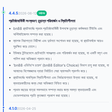
4.4.5
2026-06-12
সর্বশেষ
প্রতিষ্ঠাবার্ষিকী সংস্করণ: চূড়ান্ত পরিমার্জন ও স্থিতিশীলতা
bn88 প্ল্যাটফর্মের প্রথম প্রতিষ্ঠাবার্ষিকী উপলক্ষে চূড়ান্ত কর্মক্ষমতা টিউনিং এবং
অপ্টিমাইজেশন সম্পন্ন করা হয়েছে।
ব্যাপক নিরাপত্তা নিরীক্ষা এবং দুর্বলতা সংশোধন করা হয়েছে, যা প্ল্যাটফর্মকে আরও
সুরক্ষিত করে তোলে।
ইউজার ইন্টারফেসে ছোটখাটো সামঞ্জস্য এবং পরিমার্জন করা হয়েছে, যা একটি মসৃণ এবং
পালিশ করা অভিজ্ঞতা প্রদান করে।
'bn88 এডিটর'স চয়েস' (bn88 Editor's Choice) বিভাগ চালু করা হয়েছে, যা
আমাদের বিশেষজ্ঞদের দ্বারা নির্বাচিত সেরা অ্যাপগুলি প্রদর্শন করে।
প্ল্যাটফর্মের সামগ্রিক স্থিতিশীলতা এবং নির্ভরযোগ্যতা উন্নত করা হয়েছে, যা
ব্যবহারকারীদের জন্য সেরা অভিজ্ঞতা নিশ্চিত করে।
প্রথম বছরের যাত্রা সফলভাবে সম্পন্ন করার জন্য সমস্ত ব্যবহারকারী এবং
ডেভেলপারদের প্রতি কৃতজ্ঞতা প্রকাশ করা হয়েছে।
4.1.0
2026-04-25