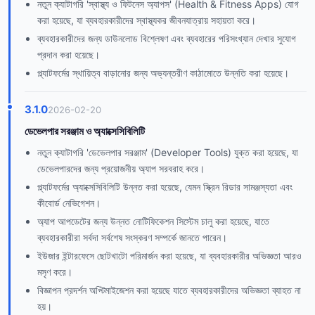
নতুন ক্যাটাগরি 'স্বাস্থ্য ও ফিটনেস অ্যাপস' (Health & Fitness Apps) যোগ
করা হয়েছে, যা ব্যবহারকারীদের স্বাস্থ্যকর জীবনযাত্রায় সহায়তা করে।
ব্যবহারকারীদের জন্য ডাউনলোড বিশ্লেষণ এবং ব্যবহারের পরিসংখ্যান দেখার সুযোগ
প্রদান করা হয়েছে।
প্ল্যাটফর্মের স্থায়িত্ব বাড়ানোর জন্য অভ্যন্তরীণ কাঠামোতে উন্নতি করা হয়েছে।
3.1.0
2026-02-20
ডেভেলপার সরঞ্জাম ও অ্যাক্সেসিবিলিটি
নতুন ক্যাটাগরি 'ডেভেলপার সরঞ্জাম' (Developer Tools) যুক্ত করা হয়েছে, যা
ডেভেলপারদের জন্য প্রয়োজনীয় অ্যাপ সরবরাহ করে।
প্ল্যাটফর্মের অ্যাক্সেসিবিলিটি উন্নত করা হয়েছে, যেমন স্ক্রিন রিডার সামঞ্জস্যতা এবং
কীবোর্ড নেভিগেশন।
অ্যাপ আপডেটের জন্য উন্নত নোটিফিকেশন সিস্টেম চালু করা হয়েছে, যাতে
ব্যবহারকারীরা সর্বদা সর্বশেষ সংস্করণ সম্পর্কে জানতে পারেন।
ইউজার ইন্টারফেসে ছোটখাটো পরিমার্জন করা হয়েছে, যা ব্যবহারকারীর অভিজ্ঞতা আরও
মসৃণ করে।
বিজ্ঞাপন প্রদর্শন অপ্টিমাইজেশন করা হয়েছে যাতে ব্যবহারকারীদের অভিজ্ঞতা ব্যাহত না
হয়।