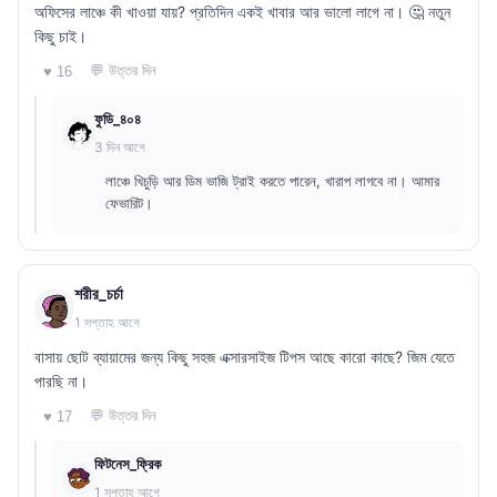
অফিসের লাঞ্চে কী খাওয়া যায়? প্রতিদিন একই খাবার আর ভালো লাগে না। 🤔 নতুন
কিছু চাই।
💬 উত্তর দিন
♥ 16
ফুডি_৪০৪
3 দিন আগে
লাঞ্চে খিচুড়ি আর ডিম ভাজি ট্রাই করতে পারেন, খারাপ লাগবে না। আমার
ফেভারিট।
শরীর_চর্চা
1 সপ্তাহ আগে
বাসায় ছোট ব্যায়ামের জন্য কিছু সহজ এক্সারসাইজ টিপস আছে কারো কাছে? জিম যেতে
পারছি না।
💬 উত্তর দিন
♥ 17
ফিটনেস_ফ্রিক
1 সপ্তাহ আগে