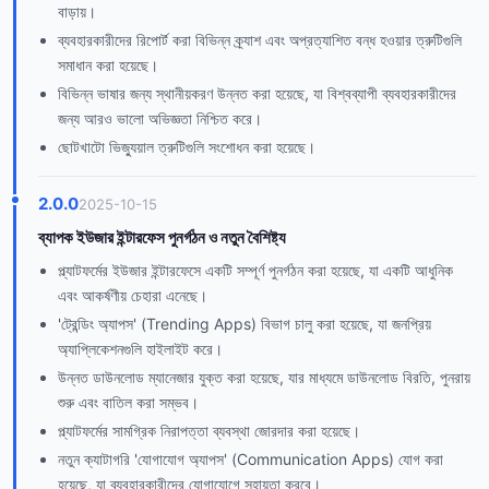
বাড়ায়।
ব্যবহারকারীদের রিপোর্ট করা বিভিন্ন ক্র্যাশ এবং অপ্রত্যাশিত বন্ধ হওয়ার ত্রুটিগুলি
সমাধান করা হয়েছে।
বিভিন্ন ভাষার জন্য স্থানীয়করণ উন্নত করা হয়েছে, যা বিশ্বব্যাপী ব্যবহারকারীদের
জন্য আরও ভালো অভিজ্ঞতা নিশ্চিত করে।
ছোটখাটো ভিজ্যুয়াল ত্রুটিগুলি সংশোধন করা হয়েছে।
2.0.0
2025-10-15
ব্যাপক ইউজার ইন্টারফেস পুনর্গঠন ও নতুন বৈশিষ্ট্য
প্ল্যাটফর্মের ইউজার ইন্টারফেসে একটি সম্পূর্ণ পুনর্গঠন করা হয়েছে, যা একটি আধুনিক
এবং আকর্ষণীয় চেহারা এনেছে।
'ট্রেন্ডিং অ্যাপস' (Trending Apps) বিভাগ চালু করা হয়েছে, যা জনপ্রিয়
অ্যাপ্লিকেশনগুলি হাইলাইট করে।
উন্নত ডাউনলোড ম্যানেজার যুক্ত করা হয়েছে, যার মাধ্যমে ডাউনলোড বিরতি, পুনরায়
শুরু এবং বাতিল করা সম্ভব।
প্ল্যাটফর্মের সামগ্রিক নিরাপত্তা ব্যবস্থা জোরদার করা হয়েছে।
নতুন ক্যাটাগরি 'যোগাযোগ অ্যাপস' (Communication Apps) যোগ করা
হয়েছে, যা ব্যবহারকারীদের যোগাযোগে সহায়তা করবে।