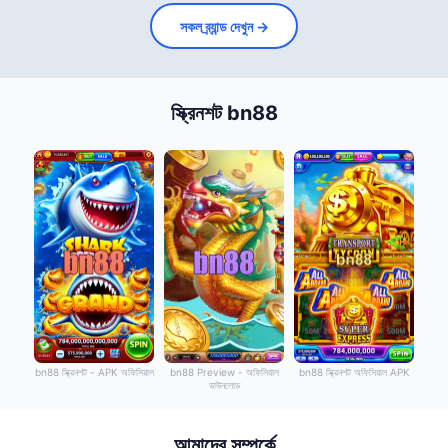
সকল ব্র্যান্ড দেখুন →
স্ক্রিনশট bn88
bn88 স্ক্রিনশট - APK অফিসিয়াল
bn88 Preview - অফিসিয়াল
bn88 স্ক্রিনশট অফিসিয়াল APK
ডাউনলোড
আমাদের সম্পর্কে