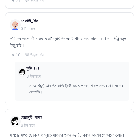
💬 উত্তর দিন
♥ 21
সোনালী_দিন
3 দিন আগে
অফিসের লাঞ্চে কী খাওয়া যায়? প্রতিদিন একই খাবার আর ভালো লাগে না। 🤔 নতুন
কিছু চাই।
💬 উত্তর দিন
♥ 16
ফুডি_৪০৪
3 দিন আগে
লাঞ্চে খিচুড়ি আর ডিম ভাজি ট্রাই করতে পারেন, খারাপ লাগবে না। আমার
ফেভারিট।
ঘোরাঘুরি_পাগল
6 দিন আগে
সামনের সপ্তাহে কোথাও ঘুরতে যাওয়ার প্ল্যান করছি, ঢাকার আশেপাশে ভালো কোনো