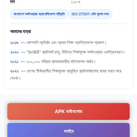
দল
১২০+
বাংলাদেশ সফটওয়্যার অ্যাসোসিয়েশন স্বীকৃতি
ISO 27001 ডেটা সুরক্ষা সনদ
আমাদের যাত্রা
২০১৯
— কোম্পানি প্রতিষ্ঠা এবং প্রথম শিক্ষা অ্যাপ্লিকেশন প্রকাশ।
২০২০
— "bn88" প্ল্যাটফর্ম চালু, বিভিন্ন শিক্ষামূলক সফটওয়্যার একত্রিতকরণ।
২০২১
— ১০০,০০০ সক্রিয় ব্যবহারকারীর মাইলফলক অর্জন।
২০২২
— দেশের শীর্ষস্থানীয় শিক্ষামূলক প্রযুক্তি প্ল্যাটফর্মগুলোর মধ্যে স্থান করে
নেওয়া।
APK ডাউনলোড
লগইন