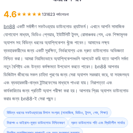
4.6
★
★
★
★
★
131623 পর্যালোচনা
bn88
একটি সর্বাঙ্গীণ সফটওয়্যার ডাউনলোড প্ল্যাটফর্ম। এখানে আপনি সামাজিক
যোগাযোগ মাধ্যম, ভিডিও প্লেয়ার, ইউটিলিটি টুলস, রোমাঞ্চকর গেম, এবং শিক্ষামূলক
অ্যাপস সহ বিভিন্ন ধরনের অ্যাপ্লিকেশন খুঁজে পাবেন। আমাদের লক্ষ্য
ব্যবহারকারীদের জন্য একটি সুরক্ষিত, নির্ভরযোগ্য এবং দ্রুত ডাউনলোড অভিজ্ঞতা
নিশ্চিত করা। আমরা নিয়মিতভাবে অ্যাপ্লিকেশনগুলি আপডেট করি যাতে আপনি সর্বদা
নতুন বৈশিষ্ট্য এবং উন্নত কর্মক্ষমতা উপভোগ করতে পারেন। bn88 আপনার
ডিজিটাল জীবনের সকল চাহিদা পূরণের জন্য সেরা অ্যাপস সরবরাহ করে, যা সহজলভ্য
এবং ব্যবহারকারী-বান্ধব ইন্টারফেসের মাধ্যমে পাওয়া যায়। নিরাপত্তা এবং
কার্যকারিতার জন্য প্রতিটি অ্যাপ পরীক্ষা করা হয়। আপনার প্রিয় অ্যাপস ডাউনলোড
করার জন্য bn88-ই সেরা পছন্দ।
বিভিন্ন ধরনের সফটওয়্যারের বিশাল সংগ্রহ (সামাজিক, ভিডিও, টুলস, গেম, শিক্ষা)
নিরাপদ ও ভাইরাস-মুক্ত ডাউনলোড নিশ্চিতকরণ
দ্রুত ডাউনলোড গতি এবং স্থিতিশীল সার্ভার
নিয়মিত অ্যাপ্লিকেশন আপডেট এবং নতুন সংস্করণ সরবরাহ