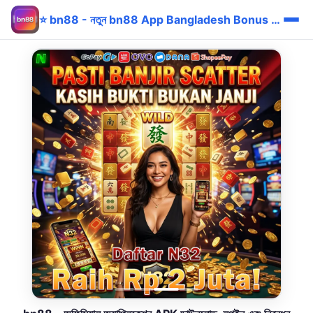
⭐ bn88 - নতুন bn88 App Bangladesh Bonus bKash