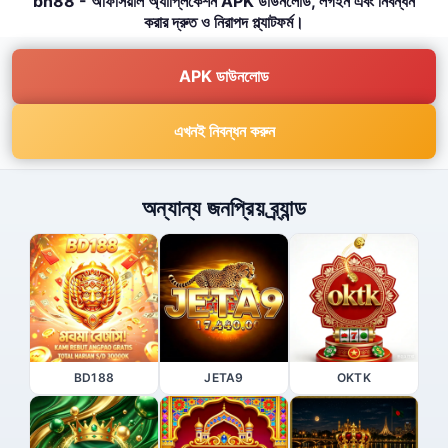
bn88 - অফিসিয়াল অ্যাপ্লিকেশন APK ডাউনলোড, লগইন এবং নিবন্ধন
করার দ্রুত ও নিরাপদ প্ল্যাটফর্ম।
APK ডাউনলোড
এখনই নিবন্ধন করুন
অন্যান্য জনপ্রিয় ব্র্যান্ড
BD188
JETA9
OKTK