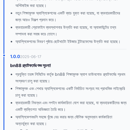
অপ্টিমাইজ করা হয়েছে।
নতুন শিক্ষামূলক অ্যাপ্লিকেশনের একটি ব্যাচ যুক্ত করা হয়েছে, যা ব্যবহারকারীদের
জন্য আরও বিকল্প প্রদান করে।
ব্যবহারকারী প্রোফাইল ব্যবস্থাপনার উন্নতি করা হয়েছে, যা অ্যাকাউন্টের তথ্য
সম্পাদনা করা সহজ করে তোলে।
অ্যাপ্লিকেশনের বিবরণ পৃষ্ঠায় ছোটখাটো ইউজার ইন্টারফেসের উন্নতি করা হয়েছে।
1.0.0
2025-06-17
bn88 প্ল্যাটফর্মের শুভ সূচনা!
প্রযুক্তি তরঙ্গ লিমিটেড কর্তৃক bn88 শিক্ষামূলক অ্যাপ ডাউনলোড প্ল্যাটফর্মের প্রথম
সংস্করণ চালু করা হয়েছে।
শিক্ষামূলক এবং শেখার অ্যাপ্লিকেশনের একটি নির্বাচিত সংগ্রহ সহ প্রাথমিক লাইব্রেরি
চালু করা হয়েছে।
ব্যবহারকারী নিবন্ধন এবং লগইন কার্যকারিতা যোগ করা হয়েছে, যা ব্যবহারকারীদের জন্য
একটি ব্যক্তিগত অভিজ্ঞতা তৈরি করে।
অ্যাপ্লিকেশনগুলি সহজে খুঁজে বের করার জন্য মৌলিক অনুসন্ধান কার্যকারিতা
অন্তর্ভুক্ত করা হয়েছে।