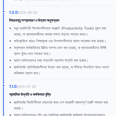
1.2.0
2025-08-25
বিষয়বস্তু সম্প্রসারণ ও উন্নত অনুসন্ধান
নতুন ক্যাটাগরি 'উৎপাদনশীলতার সরঞ্জাম' (Productivity Tools) যুক্ত করা
হয়েছে, যা ব্যবহারকারীদের কাজের দক্ষতা বাড়াতে সাহায্য করবে।
লাইব্রেরিতে আরও শিক্ষামূলক এবং উৎপাদনশীলতার অ্যাপ সংযোজন করা হয়েছে।
অনুসন্ধান কার্যকারিতায় ফিল্টার অপশন যোগ করা হয়েছে, যা ব্যবহারকারীদের নির্দিষ্ট
অ্যাপ খুঁজে পেতে সহায়তা করে।
অ্যাপ ডাউনলোডের সময় অগ্রগতি প্রদর্শনে উন্নতি করা হয়েছে।
প্ল্যাটফর্মের প্রতিক্রিয়াশীলতা উন্নত করা হয়েছে, যা বিভিন্ন ডিভাইসে আরও ভালো
অভিজ্ঞতা প্রদান করে।
1.1.0
2025-07-20
প্রাথমিক উন্নতি ও কর্মক্ষমতা বৃদ্ধি
প্ল্যাটফর্মের স্থিতিশীলতা বাড়ানোর জন্য বেশ কয়েকটি গুরুত্বপূর্ণ ত্রুটি সমাধান করা
হয়েছে।
অ্যাপ ডাউনলোডের গতি এবং সামগ্রিক প্ল্যাটফর্মের কর্মক্ষমতা উল্লেখযোগ্যভাবে