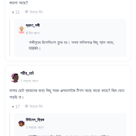
জায়গা আছে?
💬 উত্তর দিন
♥ 21
ভ্রমণ_সঙ্গী
6 দিন আগে
গাজীপুরের রিসোর্টগুলো সুন্দর হয়। অথবা মানিকগঞ্জে কিছু গ্রাম আছে,
নিরিবিলি।
শরীর_চর্চা
1 সপ্তাহ আগে
বাসায় ছোট ব্যায়ামের জন্য কিছু সহজ এক্সারসাইজ টিপস আছে কারো কাছে? জিম যেতে
পারছি না।
💬 উত্তর দিন
♥ 17
ফিটনেস_ফ্রিক
1 সপ্তাহ আগে