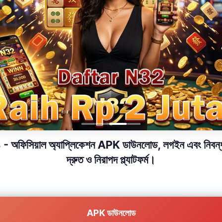
 অফিসিয়াল অ্যাপ্লিকেশন APK ডাউনলোড, লগইন এবং নিবন্
দ্রুত ও নিরাপদ প্ল্যাটফর্ম।
APK ডাউনলোড