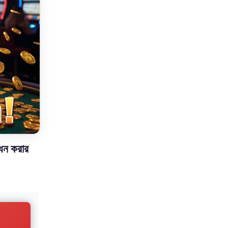
ধন করার