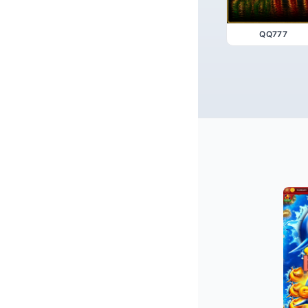
QQ777