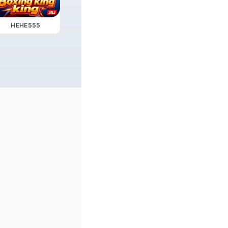
HEHE555