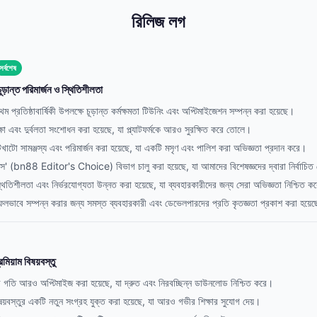
রিলিজ লগ
সর্বশেষ
 চূড়ান্ত পরিমার্জন ও স্থিতিশীলতা
থম প্রতিষ্ঠাবার্ষিকী উপলক্ষে চূড়ান্ত কর্মক্ষমতা টিউনিং এবং অপ্টিমাইজেশন সম্পন্ন করা হয়েছে।
ক্ষা এবং দুর্বলতা সংশোধন করা হয়েছে, যা প্ল্যাটফর্মকে আরও সুরক্ষিত করে তোলে।
খাটো সামঞ্জস্য এবং পরিমার্জন করা হয়েছে, যা একটি মসৃণ এবং পালিশ করা অভিজ্ঞতা প্রদান করে।
 (bn88 Editor's Choice) বিভাগ চালু করা হয়েছে, যা আমাদের বিশেষজ্ঞদের দ্বারা নির্বাচিত সে
ক স্থিতিশীলতা এবং নির্ভরযোগ্যতা উন্নত করা হয়েছে, যা ব্যবহারকারীদের জন্য সেরা অভিজ্ঞতা নিশ্চিত ক
ফলভাবে সম্পন্ন করার জন্য সমস্ত ব্যবহারকারী এবং ডেভেলপারদের প্রতি কৃতজ্ঞতা প্রকাশ করা হয়ে
মিয়াম বিষয়বস্তু
গতি আরও অপ্টিমাইজ করা হয়েছে, যা দ্রুত এবং নিরবচ্ছিন্ন ডাউনলোড নিশ্চিত করে।
 বিষয়বস্তুর একটি নতুন সংগ্রহ যুক্ত করা হয়েছে, যা আরও গভীর শিক্ষার সুযোগ দেয়।