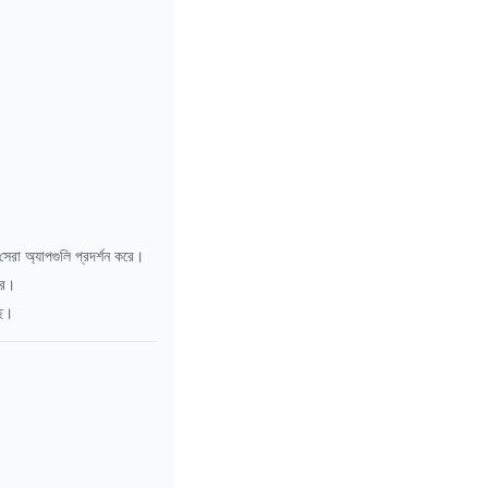
রা অ্যাপগুলি প্রদর্শন করে।
রে।
ছে।