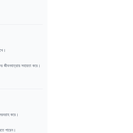
রাখে।
কর জীবনযাত্রায় সহায়তা করে।
প সরবরাহ করে।
ানতে পারেন।