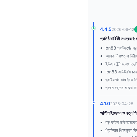
4.4.5
2026-06-12
প্রতিষ্ঠাবার্ষিকী সংস্করণ:
bn88 প্ল্যাটফর্মের প্র
ব্যাপক নিরাপত্তা নিরী
ইউজার ইন্টারফেসে ছোট
'bn88 এডিটর'স চয়েস'
প্ল্যাটফর্মের সামগ্রি
প্রথম বছরের যাত্রা স
4.1.0
2026-04-25
অপ্টিমাইজেশন ও নতুন প্রি
বড় ফাইল ডাউনলোডের 
প্রিমিয়াম শিক্ষামূলক