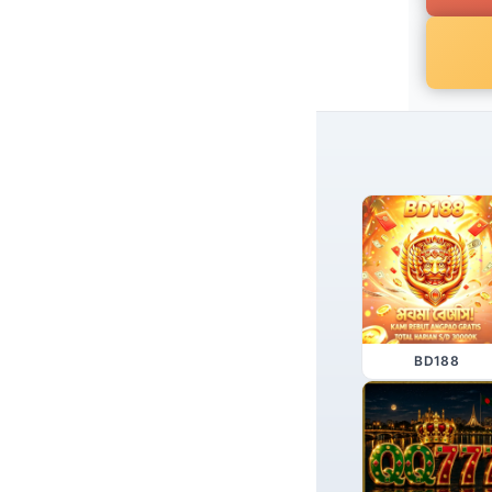
BD188