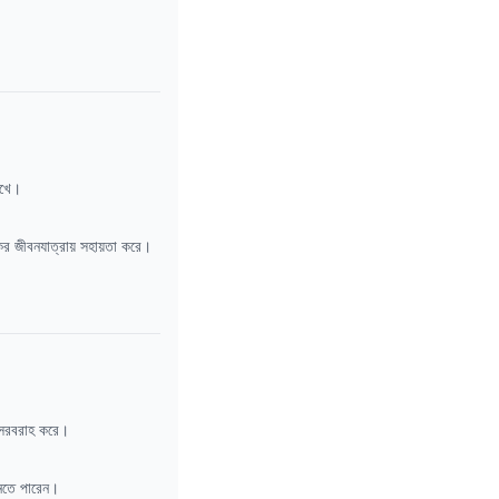
রাখে।
কর জীবনযাত্রায় সহায়তা করে।
প সরবরাহ করে।
ানতে পারেন।