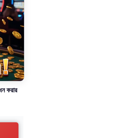
ধন করার