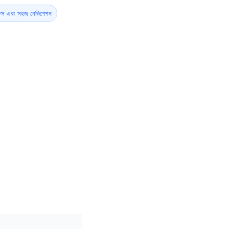
ারফেস এবং সহজ নেভিগেশন