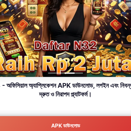
 অফিসিয়াল অ্যাপ্লিকেশন APK ডাউনলোড, লগইন এবং নিবন্
দ্রুত ও নিরাপদ প্ল্যাটফর্ম।
APK ডাউনলোড