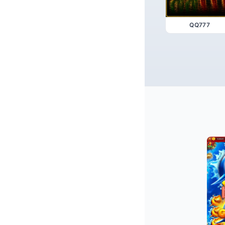
QQ777