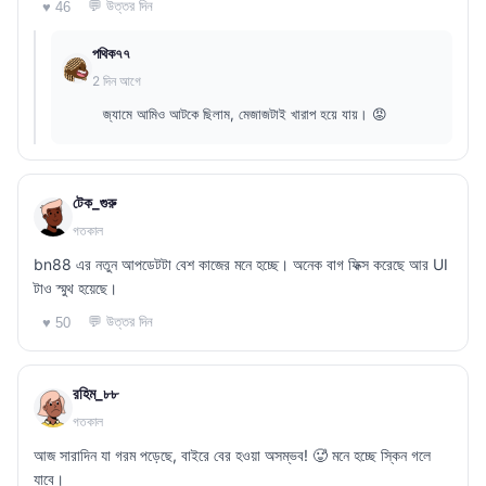
💬 উত্তর দিন
♥ 46
পথিক৭৭
2 দিন আগে
জ্যামে আমিও আটকে ছিলাম, মেজাজটাই খারাপ হয়ে যায়। 😡
টেক_গুরু
গতকাল
bn88 এর নতুন আপডেটটা বেশ কাজের মনে হচ্ছে। অনেক বাগ ফিক্স করেছে আর UI
টাও স্মুথ হয়েছে।
💬 উত্তর দিন
♥ 50
রহিম_৮৮
গতকাল
আজ সারাদিন যা গরম পড়েছে, বাইরে বের হওয়া অসম্ভব! 🥵 মনে হচ্ছে স্কিন গলে
যাবে।