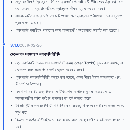
নতুন ক্যাটাগরি 'স্বাস্থ্য ও ফিটনেস অ্যাপস' (Health & Fitness Apps) যোগ
করা হয়েছে, যা ব্যবহারকারীদের স্বাস্থ্যকর জীবনযাত্রায় সহায়তা করে।
ব্যবহারকারীদের জন্য ডাউনলোড বিশ্লেষণ এবং ব্যবহারের পরিসংখ্যান দেখার সুযোগ
প্রদান করা হয়েছে।
প্ল্যাটফর্মের স্থায়িত্ব বাড়ানোর জন্য অভ্যন্তরীণ কাঠামোতে উন্নতি করা হয়েছে।
3.1.0
2026-02-20
ডেভেলপার সরঞ্জাম ও অ্যাক্সেসিবিলিটি
নতুন ক্যাটাগরি 'ডেভেলপার সরঞ্জাম' (Developer Tools) যুক্ত করা হয়েছে, যা
ডেভেলপারদের জন্য প্রয়োজনীয় অ্যাপ সরবরাহ করে।
প্ল্যাটফর্মের অ্যাক্সেসিবিলিটি উন্নত করা হয়েছে, যেমন স্ক্রিন রিডার সামঞ্জস্যতা এবং
কীবোর্ড নেভিগেশন।
অ্যাপ আপডেটের জন্য উন্নত নোটিফিকেশন সিস্টেম চালু করা হয়েছে, যাতে
ব্যবহারকারীরা সর্বদা সর্বশেষ সংস্করণ সম্পর্কে জানতে পারেন।
ইউজার ইন্টারফেসে ছোটখাটো পরিমার্জন করা হয়েছে, যা ব্যবহারকারীর অভিজ্ঞতা আরও
মসৃণ করে।
বিজ্ঞাপন প্রদর্শন অপ্টিমাইজেশন করা হয়েছে যাতে ব্যবহারকারীদের অভিজ্ঞতা ব্যাহত না
হয়।