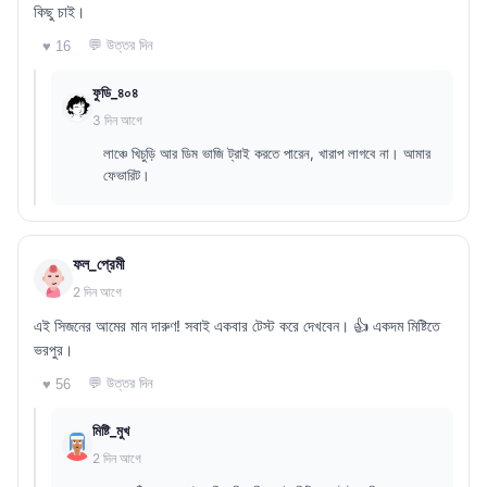
কিছু চাই।
💬 উত্তর দিন
♥ 16
ফুডি_৪০৪
3 দিন আগে
লাঞ্চে খিচুড়ি আর ডিম ভাজি ট্রাই করতে পারেন, খারাপ লাগবে না। আমার
ফেভারিট।
ফল_প্রেমী
2 দিন আগে
এই সিজনের আমের মান দারুণ! সবাই একবার টেস্ট করে দেখবেন। 👍 একদম মিষ্টিতে
ভরপুর।
💬 উত্তর দিন
♥ 56
মিষ্টি_মুখ
2 দিন আগে