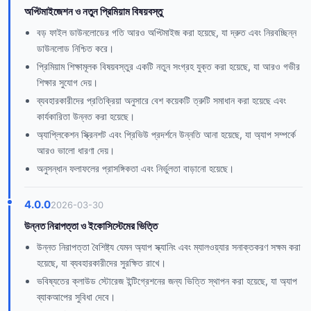
অপ্টিমাইজেশন ও নতুন প্রিমিয়াম বিষয়বস্তু
বড় ফাইল ডাউনলোডের গতি আরও অপ্টিমাইজ করা হয়েছে, যা দ্রুত এবং নিরবচ্ছিন্ন
ডাউনলোড নিশ্চিত করে।
প্রিমিয়াম শিক্ষামূলক বিষয়বস্তুর একটি নতুন সংগ্রহ যুক্ত করা হয়েছে, যা আরও গভীর
শিক্ষার সুযোগ দেয়।
ব্যবহারকারীদের প্রতিক্রিয়া অনুসারে বেশ কয়েকটি ত্রুটি সমাধান করা হয়েছে এবং
কার্যকারিতা উন্নত করা হয়েছে।
অ্যাপ্লিকেশন স্ক্রিনশট এবং প্রিভিউ প্রদর্শনে উন্নতি আনা হয়েছে, যা অ্যাপ সম্পর্কে
আরও ভালো ধারণা দেয়।
অনুসন্ধান ফলাফলের প্রাসঙ্গিকতা এবং নির্ভুলতা বাড়ানো হয়েছে।
4.0.0
2026-03-30
উন্নত নিরাপত্তা ও ইকোসিস্টেমের ভিত্তি
উন্নত নিরাপত্তা বৈশিষ্ট্য যেমন অ্যাপ স্ক্যানিং এবং ম্যালওয়্যার সনাক্তকরণ সক্ষম করা
হয়েছে, যা ব্যবহারকারীদের সুরক্ষিত রাখে।
ভবিষ্যতের ক্লাউড স্টোরেজ ইন্টিগ্রেশনের জন্য ভিত্তি স্থাপন করা হয়েছে, যা অ্যাপ
ব্যাকআপের সুবিধা দেবে।