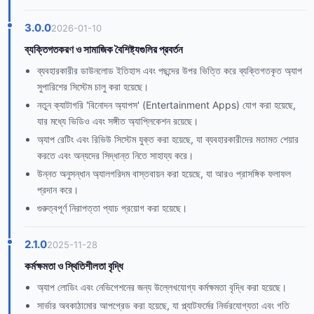
3.0.0
2026-01-10
ব্যক্তিগতকরণ ও সামাজিক বৈশিষ্ট্যগুলির প্রবর্তন
ব্যবহারকারীর ডাউনলোড ইতিহাস এবং পছন্দের উপর ভিত্তি করে ব্যক্তিগতকৃত অ্যাপ
সুপারিশের সিস্টেম চালু করা হয়েছে।
নতুন ক্যাটাগরি 'বিনোদন অ্যাপস' (Entertainment Apps) যোগ করা হয়েছে,
যার মধ্যে ভিডিও এবং সঙ্গীত অ্যাপ্লিকেশন রয়েছে।
অ্যাপ রেটিং এবং রিভিউ সিস্টেম যুক্ত করা হয়েছে, যা ব্যবহারকারীদের মতামত শেয়ার
করতে এবং অন্যদের সিদ্ধান্ত নিতে সাহায্য করে।
উন্নত অনুসন্ধান অ্যালগরিদম বাস্তবায়ন করা হয়েছে, যা আরও প্রাসঙ্গিক ফলাফল
প্রদান করে।
গুরুত্বপূর্ণ নিরাপত্তা প্যাচ প্রয়োগ করা হয়েছে।
2.1.0
2025-11-28
কর্মক্ষমতা ও স্থিতিশীলতা বৃদ্ধি
অ্যাপ লোডিং এবং নেভিগেশনের জন্য উল্লেখযোগ্য কর্মক্ষমতা বৃদ্ধি করা হয়েছে।
সার্ভার অবকাঠামোর আপগ্রেড করা হয়েছে, যা প্ল্যাটফর্মের নির্ভরযোগ্যতা এবং গতি