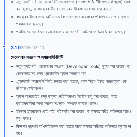
নতুন ক্যাটাগরি 'স্বাস্থ্য ও ফিটনেস অ্যাপস' (Health & Fitness Apps) যোগ
করা হয়েছে, যা ব্যবহারকারীদের স্বাস্থ্যকর জীবনযাত্রায় সহায়তা করে।
ব্যবহারকারীদের জন্য ডাউনলোড বিশ্লেষণ এবং ব্যবহারের পরিসংখ্যান দেখার সুযোগ
প্রদান করা হয়েছে।
প্ল্যাটফর্মের স্থায়িত্ব বাড়ানোর জন্য অভ্যন্তরীণ কাঠামোতে উন্নতি করা হয়েছে।
3.1.0
2026-02-20
ডেভেলপার সরঞ্জাম ও অ্যাক্সেসিবিলিটি
নতুন ক্যাটাগরি 'ডেভেলপার সরঞ্জাম' (Developer Tools) যুক্ত করা হয়েছে, যা
ডেভেলপারদের জন্য প্রয়োজনীয় অ্যাপ সরবরাহ করে।
প্ল্যাটফর্মের অ্যাক্সেসিবিলিটি উন্নত করা হয়েছে, যেমন স্ক্রিন রিডার সামঞ্জস্যতা এবং
কীবোর্ড নেভিগেশন।
অ্যাপ আপডেটের জন্য উন্নত নোটিফিকেশন সিস্টেম চালু করা হয়েছে, যাতে
ব্যবহারকারীরা সর্বদা সর্বশেষ সংস্করণ সম্পর্কে জানতে পারেন।
ইউজার ইন্টারফেসে ছোটখাটো পরিমার্জন করা হয়েছে, যা ব্যবহারকারীর অভিজ্ঞতা আরও
মসৃণ করে।
বিজ্ঞাপন প্রদর্শন অপ্টিমাইজেশন করা হয়েছে যাতে ব্যবহারকারীদের অভিজ্ঞতা ব্যাহত না
হয়।