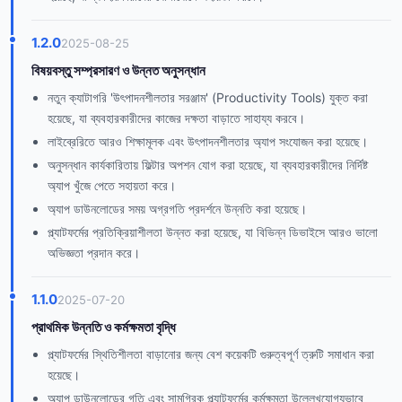
1.2.0
2025-08-25
বিষয়বস্তু সম্প্রসারণ ও উন্নত অনুসন্ধান
নতুন ক্যাটাগরি 'উৎপাদনশীলতার সরঞ্জাম' (Productivity Tools) যুক্ত করা
হয়েছে, যা ব্যবহারকারীদের কাজের দক্ষতা বাড়াতে সাহায্য করবে।
লাইব্রেরিতে আরও শিক্ষামূলক এবং উৎপাদনশীলতার অ্যাপ সংযোজন করা হয়েছে।
অনুসন্ধান কার্যকারিতায় ফিল্টার অপশন যোগ করা হয়েছে, যা ব্যবহারকারীদের নির্দিষ্ট
অ্যাপ খুঁজে পেতে সহায়তা করে।
অ্যাপ ডাউনলোডের সময় অগ্রগতি প্রদর্শনে উন্নতি করা হয়েছে।
প্ল্যাটফর্মের প্রতিক্রিয়াশীলতা উন্নত করা হয়েছে, যা বিভিন্ন ডিভাইসে আরও ভালো
অভিজ্ঞতা প্রদান করে।
1.1.0
2025-07-20
প্রাথমিক উন্নতি ও কর্মক্ষমতা বৃদ্ধি
প্ল্যাটফর্মের স্থিতিশীলতা বাড়ানোর জন্য বেশ কয়েকটি গুরুত্বপূর্ণ ত্রুটি সমাধান করা
হয়েছে।
অ্যাপ ডাউনলোডের গতি এবং সামগ্রিক প্ল্যাটফর্মের কর্মক্ষমতা উল্লেখযোগ্যভাবে