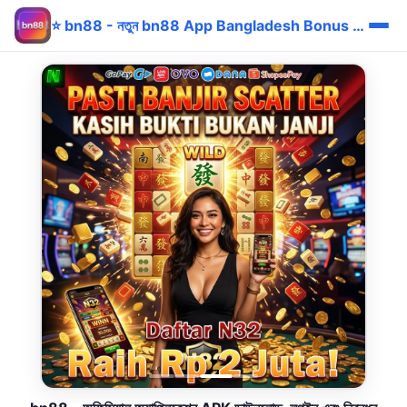
⭐ bn88 - নতুন bn88 App Bangladesh Bonus bKash