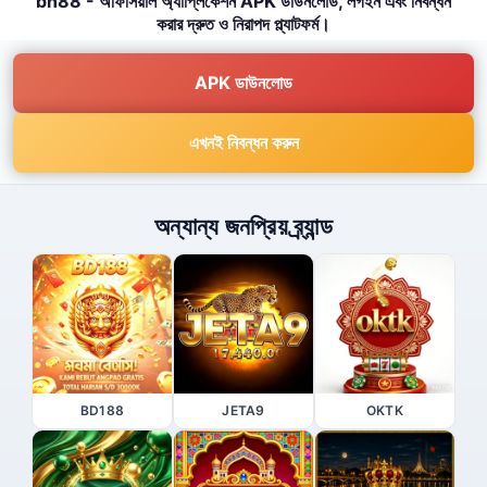
bn88 - অফিসিয়াল অ্যাপ্লিকেশন APK ডাউনলোড, লগইন এবং নিবন্ধন
করার দ্রুত ও নিরাপদ প্ল্যাটফর্ম।
APK ডাউনলোড
এখনই নিবন্ধন করুন
অন্যান্য জনপ্রিয় ব্র্যান্ড
BD188
JETA9
OKTK