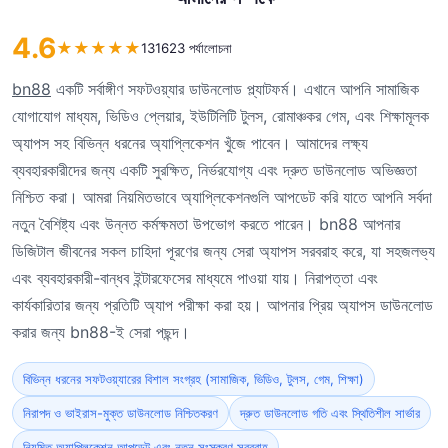
4.6
★
★
★
★
★
131623 পর্যালোচনা
bn88
একটি সর্বাঙ্গীণ সফটওয়্যার ডাউনলোড প্ল্যাটফর্ম। এখানে আপনি সামাজিক
যোগাযোগ মাধ্যম, ভিডিও প্লেয়ার, ইউটিলিটি টুলস, রোমাঞ্চকর গেম, এবং শিক্ষামূলক
অ্যাপস সহ বিভিন্ন ধরনের অ্যাপ্লিকেশন খুঁজে পাবেন। আমাদের লক্ষ্য
ব্যবহারকারীদের জন্য একটি সুরক্ষিত, নির্ভরযোগ্য এবং দ্রুত ডাউনলোড অভিজ্ঞতা
নিশ্চিত করা। আমরা নিয়মিতভাবে অ্যাপ্লিকেশনগুলি আপডেট করি যাতে আপনি সর্বদা
নতুন বৈশিষ্ট্য এবং উন্নত কর্মক্ষমতা উপভোগ করতে পারেন। bn88 আপনার
ডিজিটাল জীবনের সকল চাহিদা পূরণের জন্য সেরা অ্যাপস সরবরাহ করে, যা সহজলভ্য
এবং ব্যবহারকারী-বান্ধব ইন্টারফেসের মাধ্যমে পাওয়া যায়। নিরাপত্তা এবং
কার্যকারিতার জন্য প্রতিটি অ্যাপ পরীক্ষা করা হয়। আপনার প্রিয় অ্যাপস ডাউনলোড
করার জন্য bn88-ই সেরা পছন্দ।
বিভিন্ন ধরনের সফটওয়্যারের বিশাল সংগ্রহ (সামাজিক, ভিডিও, টুলস, গেম, শিক্ষা)
নিরাপদ ও ভাইরাস-মুক্ত ডাউনলোড নিশ্চিতকরণ
দ্রুত ডাউনলোড গতি এবং স্থিতিশীল সার্ভার
নিয়মিত অ্যাপ্লিকেশন আপডেট এবং নতুন সংস্করণ সরবরাহ