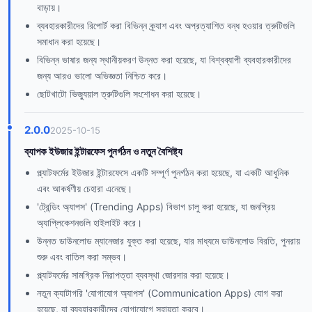
বাড়ায়।
ব্যবহারকারীদের রিপোর্ট করা বিভিন্ন ক্র্যাশ এবং অপ্রত্যাশিত বন্ধ হওয়ার ত্রুটিগুলি
সমাধান করা হয়েছে।
বিভিন্ন ভাষার জন্য স্থানীয়করণ উন্নত করা হয়েছে, যা বিশ্বব্যাপী ব্যবহারকারীদের
জন্য আরও ভালো অভিজ্ঞতা নিশ্চিত করে।
ছোটখাটো ভিজ্যুয়াল ত্রুটিগুলি সংশোধন করা হয়েছে।
2.0.0
2025-10-15
ব্যাপক ইউজার ইন্টারফেস পুনর্গঠন ও নতুন বৈশিষ্ট্য
প্ল্যাটফর্মের ইউজার ইন্টারফেসে একটি সম্পূর্ণ পুনর্গঠন করা হয়েছে, যা একটি আধুনিক
এবং আকর্ষণীয় চেহারা এনেছে।
'ট্রেন্ডিং অ্যাপস' (Trending Apps) বিভাগ চালু করা হয়েছে, যা জনপ্রিয়
অ্যাপ্লিকেশনগুলি হাইলাইট করে।
উন্নত ডাউনলোড ম্যানেজার যুক্ত করা হয়েছে, যার মাধ্যমে ডাউনলোড বিরতি, পুনরায়
শুরু এবং বাতিল করা সম্ভব।
প্ল্যাটফর্মের সামগ্রিক নিরাপত্তা ব্যবস্থা জোরদার করা হয়েছে।
নতুন ক্যাটাগরি 'যোগাযোগ অ্যাপস' (Communication Apps) যোগ করা
হয়েছে, যা ব্যবহারকারীদের যোগাযোগে সহায়তা করবে।