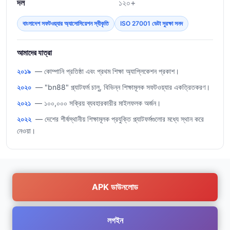
দল
১২০+
বাংলাদেশ সফটওয়্যার অ্যাসোসিয়েশন স্বীকৃতি
ISO 27001 ডেটা সুরক্ষা সনদ
আমাদের যাত্রা
২০১৯
— কোম্পানি প্রতিষ্ঠা এবং প্রথম শিক্ষা অ্যাপ্লিকেশন প্রকাশ।
২০২০
— "bn88" প্ল্যাটফর্ম চালু, বিভিন্ন শিক্ষামূলক সফটওয়্যার একত্রিতকরণ।
২০২১
— ১০০,০০০ সক্রিয় ব্যবহারকারীর মাইলফলক অর্জন।
২০২২
— দেশের শীর্ষস্থানীয় শিক্ষামূলক প্রযুক্তি প্ল্যাটফর্মগুলোর মধ্যে স্থান করে
নেওয়া।
APK ডাউনলোড
লগইন