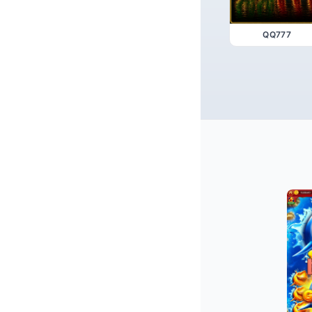
QQ777