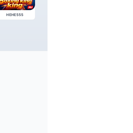
HEHE555