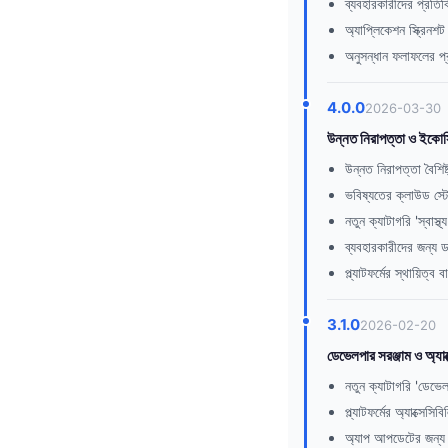
ব্যবহারকারীদের প্রতিক
অ্যাপ্লিকেশন স্ক্রিনশ
অনুসন্ধান ফলাফলের প্র
4.0.0
2026-03-30
উন্নত নিরাপত্তা ও ইকোসি
উন্নত নিরাপত্তা বৈশিষ্
ভবিষ্যতের ক্লাউড স্টো
নতুন ক্যাটাগরি 'স্বা
ব্যবহারকারীদের জন্য 
প্ল্যাটফর্মের স্থায়িত
3.1.0
2026-02-20
ডেভেলপার সরঞ্জাম ও অ্যাক
নতুন ক্যাটাগরি 'ডেভ
প্ল্যাটফর্মের অ্যাক্সে
অ্যাপ আপডেটের জন্য উন