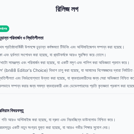
রিলিজ লগ
সর্বশেষ
 চূড়ান্ত পরিমার্জন ও স্থিতিশীলতা
থম প্রতিষ্ঠাবার্ষিকী উপলক্ষে চূড়ান্ত কর্মক্ষমতা টিউনিং এবং অপ্টিমাইজেশন সম্পন্ন করা হয়েছে।
ক্ষা এবং দুর্বলতা সংশোধন করা হয়েছে, যা প্ল্যাটফর্মকে আরও সুরক্ষিত করে তোলে।
খাটো সামঞ্জস্য এবং পরিমার্জন করা হয়েছে, যা একটি মসৃণ এবং পালিশ করা অভিজ্ঞতা প্রদান করে।
 (bn88 Editor's Choice) বিভাগ চালু করা হয়েছে, যা আমাদের বিশেষজ্ঞদের দ্বারা নির্বাচিত সে
ক স্থিতিশীলতা এবং নির্ভরযোগ্যতা উন্নত করা হয়েছে, যা ব্যবহারকারীদের জন্য সেরা অভিজ্ঞতা নিশ্চিত ক
ফলভাবে সম্পন্ন করার জন্য সমস্ত ব্যবহারকারী এবং ডেভেলপারদের প্রতি কৃতজ্ঞতা প্রকাশ করা হয়ে
মিয়াম বিষয়বস্তু
গতি আরও অপ্টিমাইজ করা হয়েছে, যা দ্রুত এবং নিরবচ্ছিন্ন ডাউনলোড নিশ্চিত করে।
 বিষয়বস্তুর একটি নতুন সংগ্রহ যুক্ত করা হয়েছে, যা আরও গভীর শিক্ষার সুযোগ দেয়।