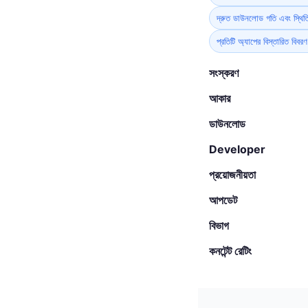
দ্রুত ডাউনলোড গতি এবং স্থিতি
প্রতিটি অ্যাপের বিস্তারিত বিবরণ
সংস্করণ
আকার
ডাউনলোড
Developer
প্রয়োজনীয়তা
আপডেট
বিভাগ
কনটেন্ট রেটিং