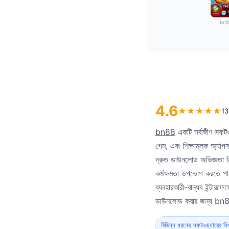
bn88
4.6
★
★
★
★
★
13
bn88
একটি সর্বাঙ্গীণ সফ
গেম, এবং শিক্ষামূলক অ্যাপস
দ্রুত ডাউনলোড অভিজ্ঞতা নি
কর্মক্ষমতা উপভোগ করতে প
ব্যবহারকারী-বান্ধব ইন্টারফে
ডাউনলোড করার জন্য bn8
বিভিন্ন ধরনের সফটওয়্যারের বি