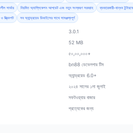
শীল সার্ভার
নিয়মিত অ্যাপ্লিকেশন আপডেট এবং নতুন সংস্করণ সরবরাহ
ব্যবহারকারী-বান্ধব ইন্ট
 ও স্ক্রিনশট
সব অ্যান্ড্রয়েড ডিভাইসের সাথে সামঞ্জস্যপূর্ণ
3.0.1
52 MB
৫০,০০,০০০+
bn88 ডেভেলপার টিম
অ্যান্ড্রয়েড 6.0+
২০২৪ সালের ১লা জুলাই
সফটওয়্যার বাজার
প্রত্যেকের জন্য