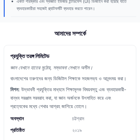
একটি পরিষ্কার এবং স্বজ্ঞাত ইউজার ইন্টারফেস (UI) ডিজাইন করা হয়েছে যাতে
ব্যবহারকারীরা সহজেই প্ল্যাটফর্মটি ব্যবহার করতে পারেন।
আমাদের সম্পর্কে
প্রযুক্তি তরঙ্গ লিমিটেড
জ্ঞান যেখানে হাতের মুঠোয়, সম্ভাবনা সেখানে অসীম।
বাংলাদেশের তরুণদের জন্য ডিজিটাল শিক্ষাকে সহজলভ্য ও আনন্দময় করা।
মিশন:
উদ্ভাবনী প্রযুক্তির মাধ্যমে শিক্ষামূলক বিষয়বস্তু এবং ব্যবহারকারী-
বান্ধব সরঞ্জাম সরবরাহ করা, যা জ্ঞান অর্জনকে উৎসাহিত করে এবং
প্রত্যেকের মধ্যে শেখার আগ্রহ জাগিয়ে তোলে।
অবস্থান
চট্টগ্রাম
প্রতিষ্ঠিত
২০১৯