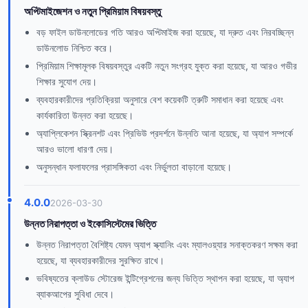
অপ্টিমাইজেশন ও নতুন প্রিমিয়াম বিষয়বস্তু
বড় ফাইল ডাউনলোডের গতি আরও অপ্টিমাইজ করা হয়েছে, যা দ্রুত এবং নিরবচ্ছিন্ন
ডাউনলোড নিশ্চিত করে।
প্রিমিয়াম শিক্ষামূলক বিষয়বস্তুর একটি নতুন সংগ্রহ যুক্ত করা হয়েছে, যা আরও গভীর
শিক্ষার সুযোগ দেয়।
ব্যবহারকারীদের প্রতিক্রিয়া অনুসারে বেশ কয়েকটি ত্রুটি সমাধান করা হয়েছে এবং
কার্যকারিতা উন্নত করা হয়েছে।
অ্যাপ্লিকেশন স্ক্রিনশট এবং প্রিভিউ প্রদর্শনে উন্নতি আনা হয়েছে, যা অ্যাপ সম্পর্কে
আরও ভালো ধারণা দেয়।
অনুসন্ধান ফলাফলের প্রাসঙ্গিকতা এবং নির্ভুলতা বাড়ানো হয়েছে।
4.0.0
2026-03-30
উন্নত নিরাপত্তা ও ইকোসিস্টেমের ভিত্তি
উন্নত নিরাপত্তা বৈশিষ্ট্য যেমন অ্যাপ স্ক্যানিং এবং ম্যালওয়্যার সনাক্তকরণ সক্ষম করা
হয়েছে, যা ব্যবহারকারীদের সুরক্ষিত রাখে।
ভবিষ্যতের ক্লাউড স্টোরেজ ইন্টিগ্রেশনের জন্য ভিত্তি স্থাপন করা হয়েছে, যা অ্যাপ
ব্যাকআপের সুবিধা দেবে।