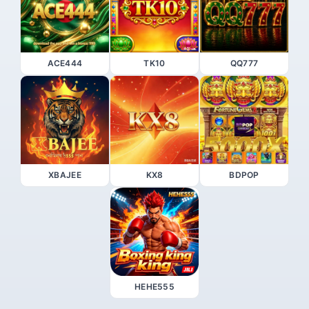
ACE444
TK10
QQ777
XBAJEE
KX8
BDPOP
HEHE555