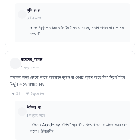
ফুডি_৪০৪
3 দিন আগে
লাঞ্চে খিচুড়ি আর ডিম ভাজি ট্রাই করতে পারেন, খারাপ লাগবে না। আমার
ফেভারিট।
মায়েদের_আড্ডা
1 সপ্তাহ আগে
বাচ্চাদের জন্য কোনো ভালো অনলাইন ক্লাস বা শেখার অ্যাপ আছে কি? স্ক্রিন টাইম
কিছুটা কাজে লাগাতে চাই।
💬 উত্তর দিন
♥ 31
শিক্ষিকা_মা
1 সপ্তাহ আগে
"Khan Academy Kids" অ্যাপটা দেখতে পারেন, বাচ্চাদের জন্য বেশ
ভালো। ইন্টারেক্টিভ।