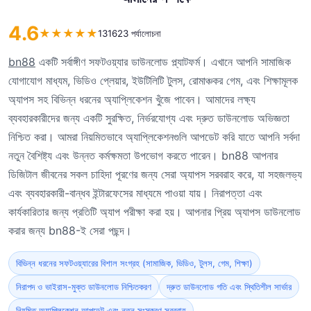
4.6
★
★
★
★
★
131623 পর্যালোচনা
bn88
একটি সর্বাঙ্গীণ সফটওয়্যার ডাউনলোড প্ল্যাটফর্ম। এখানে আপনি সামাজিক
যোগাযোগ মাধ্যম, ভিডিও প্লেয়ার, ইউটিলিটি টুলস, রোমাঞ্চকর গেম, এবং শিক্ষামূলক
অ্যাপস সহ বিভিন্ন ধরনের অ্যাপ্লিকেশন খুঁজে পাবেন। আমাদের লক্ষ্য
ব্যবহারকারীদের জন্য একটি সুরক্ষিত, নির্ভরযোগ্য এবং দ্রুত ডাউনলোড অভিজ্ঞতা
নিশ্চিত করা। আমরা নিয়মিতভাবে অ্যাপ্লিকেশনগুলি আপডেট করি যাতে আপনি সর্বদা
নতুন বৈশিষ্ট্য এবং উন্নত কর্মক্ষমতা উপভোগ করতে পারেন। bn88 আপনার
ডিজিটাল জীবনের সকল চাহিদা পূরণের জন্য সেরা অ্যাপস সরবরাহ করে, যা সহজলভ্য
এবং ব্যবহারকারী-বান্ধব ইন্টারফেসের মাধ্যমে পাওয়া যায়। নিরাপত্তা এবং
কার্যকারিতার জন্য প্রতিটি অ্যাপ পরীক্ষা করা হয়। আপনার প্রিয় অ্যাপস ডাউনলোড
করার জন্য bn88-ই সেরা পছন্দ।
বিভিন্ন ধরনের সফটওয়্যারের বিশাল সংগ্রহ (সামাজিক, ভিডিও, টুলস, গেম, শিক্ষা)
নিরাপদ ও ভাইরাস-মুক্ত ডাউনলোড নিশ্চিতকরণ
দ্রুত ডাউনলোড গতি এবং স্থিতিশীল সার্ভার
নিয়মিত অ্যাপ্লিকেশন আপডেট এবং নতুন সংস্করণ সরবরাহ