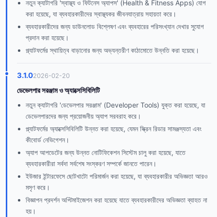
নতুন ক্যাটাগরি 'স্বাস্থ্য ও ফিটনেস অ্যাপস' (Health & Fitness Apps) যোগ
করা হয়েছে, যা ব্যবহারকারীদের স্বাস্থ্যকর জীবনযাত্রায় সহায়তা করে।
ব্যবহারকারীদের জন্য ডাউনলোড বিশ্লেষণ এবং ব্যবহারের পরিসংখ্যান দেখার সুযোগ
প্রদান করা হয়েছে।
প্ল্যাটফর্মের স্থায়িত্ব বাড়ানোর জন্য অভ্যন্তরীণ কাঠামোতে উন্নতি করা হয়েছে।
3.1.0
2026-02-20
ডেভেলপার সরঞ্জাম ও অ্যাক্সেসিবিলিটি
নতুন ক্যাটাগরি 'ডেভেলপার সরঞ্জাম' (Developer Tools) যুক্ত করা হয়েছে, যা
ডেভেলপারদের জন্য প্রয়োজনীয় অ্যাপ সরবরাহ করে।
প্ল্যাটফর্মের অ্যাক্সেসিবিলিটি উন্নত করা হয়েছে, যেমন স্ক্রিন রিডার সামঞ্জস্যতা এবং
কীবোর্ড নেভিগেশন।
অ্যাপ আপডেটের জন্য উন্নত নোটিফিকেশন সিস্টেম চালু করা হয়েছে, যাতে
ব্যবহারকারীরা সর্বদা সর্বশেষ সংস্করণ সম্পর্কে জানতে পারেন।
ইউজার ইন্টারফেসে ছোটখাটো পরিমার্জন করা হয়েছে, যা ব্যবহারকারীর অভিজ্ঞতা আরও
মসৃণ করে।
বিজ্ঞাপন প্রদর্শন অপ্টিমাইজেশন করা হয়েছে যাতে ব্যবহারকারীদের অভিজ্ঞতা ব্যাহত না
হয়।