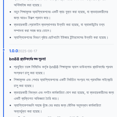
অপ্টিমাইজ করা হয়েছে।
নতুন শিক্ষামূলক অ্যাপ্লিকেশনের একটি ব্যাচ যুক্ত করা হয়েছে, যা ব্যবহারকারীদের
জন্য আরও বিকল্প প্রদান করে।
ব্যবহারকারী প্রোফাইল ব্যবস্থাপনার উন্নতি করা হয়েছে, যা অ্যাকাউন্টের তথ্য
সম্পাদনা করা সহজ করে তোলে।
অ্যাপ্লিকেশনের বিবরণ পৃষ্ঠায় ছোটখাটো ইউজার ইন্টারফেসের উন্নতি করা হয়েছে।
1.0.0
2025-06-17
bn88 প্ল্যাটফর্মের শুভ সূচনা!
প্রযুক্তি তরঙ্গ লিমিটেড কর্তৃক bn88 শিক্ষামূলক অ্যাপ ডাউনলোড প্ল্যাটফর্মের প্রথম
সংস্করণ চালু করা হয়েছে।
শিক্ষামূলক এবং শেখার অ্যাপ্লিকেশনের একটি নির্বাচিত সংগ্রহ সহ প্রাথমিক লাইব্রেরি
চালু করা হয়েছে।
ব্যবহারকারী নিবন্ধন এবং লগইন কার্যকারিতা যোগ করা হয়েছে, যা ব্যবহারকারীদের জন্য
একটি ব্যক্তিগত অভিজ্ঞতা তৈরি করে।
অ্যাপ্লিকেশনগুলি সহজে খুঁজে বের করার জন্য মৌলিক অনুসন্ধান কার্যকারিতা
অন্তর্ভুক্ত করা হয়েছে।