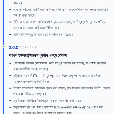
বাড়ায়।
ব্যবহারকারীদের রিপোর্ট করা বিভিন্ন ক্র্যাশ এবং অপ্রত্যাশিত বন্ধ হওয়ার ত্রুটিগুলি
সমাধান করা হয়েছে।
বিভিন্ন ভাষার জন্য স্থানীয়করণ উন্নত করা হয়েছে, যা বিশ্বব্যাপী ব্যবহারকারীদের
জন্য আরও ভালো অভিজ্ঞতা নিশ্চিত করে।
ছোটখাটো ভিজ্যুয়াল ত্রুটিগুলি সংশোধন করা হয়েছে।
2.0.0
2025-10-15
ব্যাপক ইউজার ইন্টারফেস পুনর্গঠন ও নতুন বৈশিষ্ট্য
প্ল্যাটফর্মের ইউজার ইন্টারফেসে একটি সম্পূর্ণ পুনর্গঠন করা হয়েছে, যা একটি আধুনিক
এবং আকর্ষণীয় চেহারা এনেছে।
'ট্রেন্ডিং অ্যাপস' (Trending Apps) বিভাগ চালু করা হয়েছে, যা জনপ্রিয়
অ্যাপ্লিকেশনগুলি হাইলাইট করে।
উন্নত ডাউনলোড ম্যানেজার যুক্ত করা হয়েছে, যার মাধ্যমে ডাউনলোড বিরতি, পুনরায়
শুরু এবং বাতিল করা সম্ভব।
প্ল্যাটফর্মের সামগ্রিক নিরাপত্তা ব্যবস্থা জোরদার করা হয়েছে।
নতুন ক্যাটাগরি 'যোগাযোগ অ্যাপস' (Communication Apps) যোগ করা
হয়েছে, যা ব্যবহারকারীদের যোগাযোগে সহায়তা করবে।