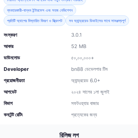
ব্যবহারকারী-বান্ধব ইন্টারফেস এবং সহজ নেভিগেশন
প্রতিটি অ্যাপের বিস্তারিত বিবরণ ও স্ক্রিনশট
সব অ্যান্ড্রয়েড ডিভাইসের সাথে সামঞ্জস্যপূর্ণ
সংস্করণ
3.0.1
আকার
52 MB
ডাউনলোড
৫০,০০,০০০+
Developer
bn88 ডেভেলপার টিম
প্রয়োজনীয়তা
অ্যান্ড্রয়েড 6.0+
আপডেট
২০২৪ সালের ১লা জুলাই
বিভাগ
সফটওয়্যার বাজার
কনটেন্ট রেটিং
প্রত্যেকের জন্য
রিলিজ লগ