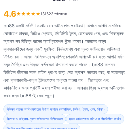
4.6
★
★
★
★
★
131623 পর্যালোচনা
bn88
একটি সর্বাঙ্গীণ সফটওয়্যার ডাউনলোড প্ল্যাটফর্ম। এখানে আপনি সামাজিক
যোগাযোগ মাধ্যম, ভিডিও প্লেয়ার, ইউটিলিটি টুলস, রোমাঞ্চকর গেম, এবং শিক্ষামূলক
অ্যাপস সহ বিভিন্ন ধরনের অ্যাপ্লিকেশন খুঁজে পাবেন। আমাদের লক্ষ্য
ব্যবহারকারীদের জন্য একটি সুরক্ষিত, নির্ভরযোগ্য এবং দ্রুত ডাউনলোড অভিজ্ঞতা
নিশ্চিত করা। আমরা নিয়মিতভাবে অ্যাপ্লিকেশনগুলি আপডেট করি যাতে আপনি সর্বদা
নতুন বৈশিষ্ট্য এবং উন্নত কর্মক্ষমতা উপভোগ করতে পারেন। bn88 আপনার
ডিজিটাল জীবনের সকল চাহিদা পূরণের জন্য সেরা অ্যাপস সরবরাহ করে, যা সহজলভ্য
এবং ব্যবহারকারী-বান্ধব ইন্টারফেসের মাধ্যমে পাওয়া যায়। নিরাপত্তা এবং
কার্যকারিতার জন্য প্রতিটি অ্যাপ পরীক্ষা করা হয়। আপনার প্রিয় অ্যাপস ডাউনলোড
করার জন্য bn88-ই সেরা পছন্দ।
বিভিন্ন ধরনের সফটওয়্যারের বিশাল সংগ্রহ (সামাজিক, ভিডিও, টুলস, গেম, শিক্ষা)
নিরাপদ ও ভাইরাস-মুক্ত ডাউনলোড নিশ্চিতকরণ
দ্রুত ডাউনলোড গতি এবং স্থিতিশীল সার্ভার
নিয়মিত অ্যাপ্লিকেশন আপডেট এবং নতুন সংস্করণ সরবরাহ