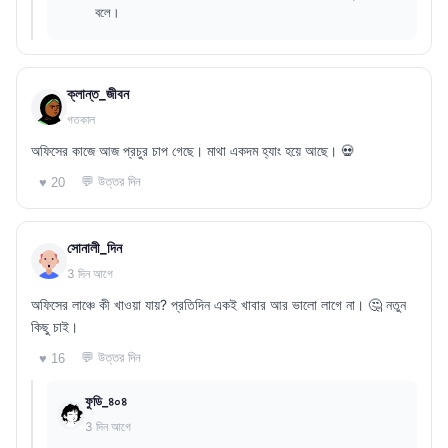
বলে।
ক্লান্ত_জীবন
গতকাল
অফিসের কাজে আজ প্রচুর চাপ গেছে। মাথা একদম হ্যাং হয়ে আছে। 💀
💬 উত্তর দিন
♥ 20
সোনালী_দিন
3 দিন আগে
অফিসের লাঞ্চে কী খাওয়া যায়? প্রতিদিন একই খাবার আর ভালো লাগে না। 🤔 নতুন
কিছু চাই।
💬 উত্তর দিন
♥ 16
ফুডি_৪০৪
3 দিন আগে