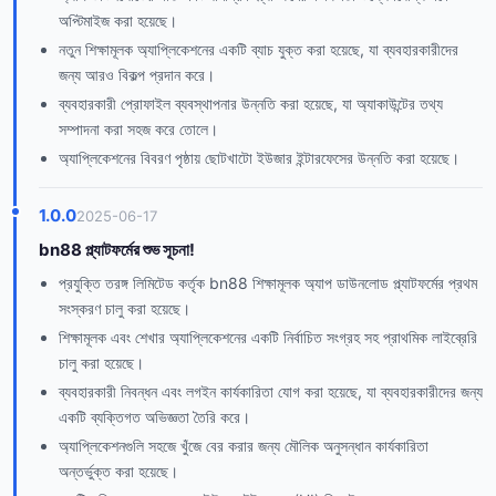
অপ্টিমাইজ করা হয়েছে।
নতুন শিক্ষামূলক অ্যাপ্লিকেশনের একটি ব্যাচ যুক্ত করা হয়েছে, যা ব্যবহারকারীদের
জন্য আরও বিকল্প প্রদান করে।
ব্যবহারকারী প্রোফাইল ব্যবস্থাপনার উন্নতি করা হয়েছে, যা অ্যাকাউন্টের তথ্য
সম্পাদনা করা সহজ করে তোলে।
অ্যাপ্লিকেশনের বিবরণ পৃষ্ঠায় ছোটখাটো ইউজার ইন্টারফেসের উন্নতি করা হয়েছে।
1.0.0
2025-06-17
bn88 প্ল্যাটফর্মের শুভ সূচনা!
প্রযুক্তি তরঙ্গ লিমিটেড কর্তৃক bn88 শিক্ষামূলক অ্যাপ ডাউনলোড প্ল্যাটফর্মের প্রথম
সংস্করণ চালু করা হয়েছে।
শিক্ষামূলক এবং শেখার অ্যাপ্লিকেশনের একটি নির্বাচিত সংগ্রহ সহ প্রাথমিক লাইব্রেরি
চালু করা হয়েছে।
ব্যবহারকারী নিবন্ধন এবং লগইন কার্যকারিতা যোগ করা হয়েছে, যা ব্যবহারকারীদের জন্য
একটি ব্যক্তিগত অভিজ্ঞতা তৈরি করে।
অ্যাপ্লিকেশনগুলি সহজে খুঁজে বের করার জন্য মৌলিক অনুসন্ধান কার্যকারিতা
অন্তর্ভুক্ত করা হয়েছে।