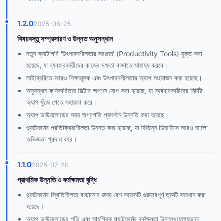
1.2.0
2025-08-25
বিষয়বস্তু সম্প্রসারণ ও উন্নত অনুসন্ধান
নতুন ক্যাটাগরি 'উৎপাদনশীলতার সরঞ্জাম' (Productivity Tools) যুক্ত করা
হয়েছে, যা ব্যবহারকারীদের কাজের দক্ষতা বাড়াতে সাহায্য করবে।
লাইব্রেরিতে আরও শিক্ষামূলক এবং উৎপাদনশীলতার অ্যাপ সংযোজন করা হয়েছে।
অনুসন্ধান কার্যকারিতায় ফিল্টার অপশন যোগ করা হয়েছে, যা ব্যবহারকারীদের নির্দিষ্ট
অ্যাপ খুঁজে পেতে সহায়তা করে।
অ্যাপ ডাউনলোডের সময় অগ্রগতি প্রদর্শনে উন্নতি করা হয়েছে।
প্ল্যাটফর্মের প্রতিক্রিয়াশীলতা উন্নত করা হয়েছে, যা বিভিন্ন ডিভাইসে আরও ভালো
অভিজ্ঞতা প্রদান করে।
1.1.0
2025-07-20
প্রাথমিক উন্নতি ও কর্মক্ষমতা বৃদ্ধি
প্ল্যাটফর্মের স্থিতিশীলতা বাড়ানোর জন্য বেশ কয়েকটি গুরুত্বপূর্ণ ত্রুটি সমাধান করা
হয়েছে।
অ্যাপ ডাউনলোডের গতি এবং সামগ্রিক প্ল্যাটফর্মের কর্মক্ষমতা উল্লেখযোগ্যভাবে