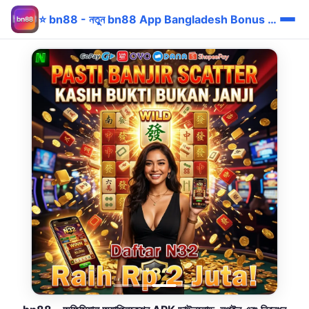
⭐ bn88 - নতুন bn88 App Bangladesh Bonus bKash