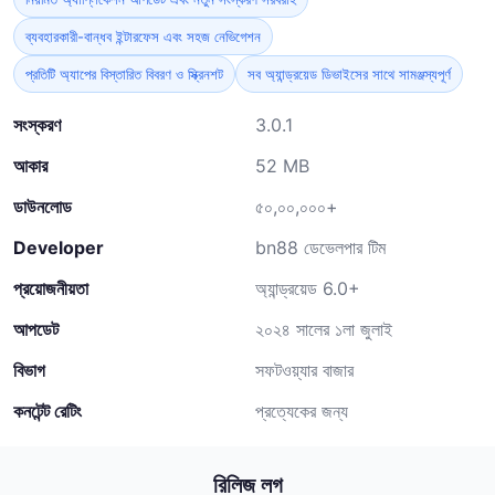
ব্যবহারকারী-বান্ধব ইন্টারফেস এবং সহজ নেভিগেশন
প্রতিটি অ্যাপের বিস্তারিত বিবরণ ও স্ক্রিনশট
সব অ্যান্ড্রয়েড ডিভাইসের সাথে সামঞ্জস্যপূর্ণ
সংস্করণ
3.0.1
আকার
52 MB
ডাউনলোড
৫০,০০,০০০+
Developer
bn88 ডেভেলপার টিম
প্রয়োজনীয়তা
অ্যান্ড্রয়েড 6.0+
আপডেট
২০২৪ সালের ১লা জুলাই
বিভাগ
সফটওয়্যার বাজার
কনটেন্ট রেটিং
প্রত্যেকের জন্য
রিলিজ লগ