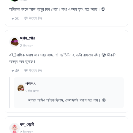
অফিসের কাজে আজ প্রচুর চাপ গেছে। মাথা একদম হ্যাং হয়ে আছে। 💀
💬 উত্তর দিন
♥ 20
জ্যাম_খোর
2 দিন আগে
এই ট্র্যাফিক জ্যাম আর সহ্য হচ্ছে না! প্রতিদিন ২ ঘণ্টা রাস্তায় নষ্ট। 😤 জীবনটা
অসহ্য করে তুলছে।
💬 উত্তর দিন
♥ 46
পথিক৭৭
2 দিন আগে
জ্যামে আমিও আটকে ছিলাম, মেজাজটাই খারাপ হয়ে যায়। 😡
ফল_প্রেমী
2 দিন আগে