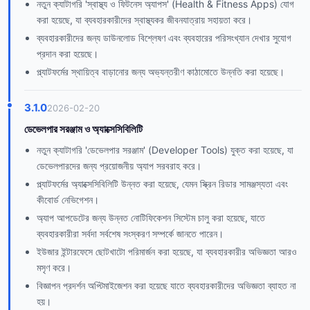
নতুন ক্যাটাগরি 'স্বাস্থ্য ও ফিটনেস অ্যাপস' (Health & Fitness Apps) যোগ
করা হয়েছে, যা ব্যবহারকারীদের স্বাস্থ্যকর জীবনযাত্রায় সহায়তা করে।
ব্যবহারকারীদের জন্য ডাউনলোড বিশ্লেষণ এবং ব্যবহারের পরিসংখ্যান দেখার সুযোগ
প্রদান করা হয়েছে।
প্ল্যাটফর্মের স্থায়িত্ব বাড়ানোর জন্য অভ্যন্তরীণ কাঠামোতে উন্নতি করা হয়েছে।
3.1.0
2026-02-20
ডেভেলপার সরঞ্জাম ও অ্যাক্সেসিবিলিটি
নতুন ক্যাটাগরি 'ডেভেলপার সরঞ্জাম' (Developer Tools) যুক্ত করা হয়েছে, যা
ডেভেলপারদের জন্য প্রয়োজনীয় অ্যাপ সরবরাহ করে।
প্ল্যাটফর্মের অ্যাক্সেসিবিলিটি উন্নত করা হয়েছে, যেমন স্ক্রিন রিডার সামঞ্জস্যতা এবং
কীবোর্ড নেভিগেশন।
অ্যাপ আপডেটের জন্য উন্নত নোটিফিকেশন সিস্টেম চালু করা হয়েছে, যাতে
ব্যবহারকারীরা সর্বদা সর্বশেষ সংস্করণ সম্পর্কে জানতে পারেন।
ইউজার ইন্টারফেসে ছোটখাটো পরিমার্জন করা হয়েছে, যা ব্যবহারকারীর অভিজ্ঞতা আরও
মসৃণ করে।
বিজ্ঞাপন প্রদর্শন অপ্টিমাইজেশন করা হয়েছে যাতে ব্যবহারকারীদের অভিজ্ঞতা ব্যাহত না
হয়।