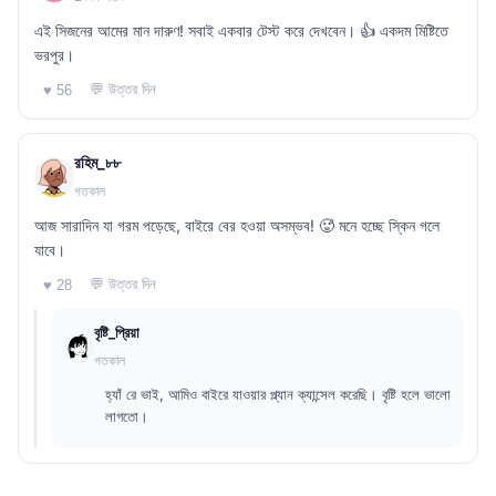
এই সিজনের আমের মান দারুণ! সবাই একবার টেস্ট করে দেখবেন। 👍 একদম মিষ্টিতে
ভরপুর।
💬 উত্তর দিন
♥ 56
রহিম_৮৮
গতকাল
আজ সারাদিন যা গরম পড়েছে, বাইরে বের হওয়া অসম্ভব! 🥵 মনে হচ্ছে স্কিন গলে
যাবে।
💬 উত্তর দিন
♥ 28
বৃষ্টি_প্রিয়া
গতকাল
হ্যাঁ রে ভাই, আমিও বাইরে যাওয়ার প্ল্যান ক্যান্সেল করেছি। বৃষ্টি হলে ভালো
লাগতো।