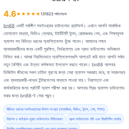
4.6
★
★
★
★
★
131623 পর্যালোচনা
bn88
একটি সর্বাঙ্গীণ সফটওয়্যার ডাউনলোড প্ল্যাটফর্ম। এখানে আপনি সামাজিক
যোগাযোগ মাধ্যম, ভিডিও প্লেয়ার, ইউটিলিটি টুলস, রোমাঞ্চকর গেম, এবং শিক্ষামূলক
অ্যাপস সহ বিভিন্ন ধরনের অ্যাপ্লিকেশন খুঁজে পাবেন। আমাদের লক্ষ্য
ব্যবহারকারীদের জন্য একটি সুরক্ষিত, নির্ভরযোগ্য এবং দ্রুত ডাউনলোড অভিজ্ঞতা
নিশ্চিত করা। আমরা নিয়মিতভাবে অ্যাপ্লিকেশনগুলি আপডেট করি যাতে আপনি সর্বদা
নতুন বৈশিষ্ট্য এবং উন্নত কর্মক্ষমতা উপভোগ করতে পারেন। bn88 আপনার
ডিজিটাল জীবনের সকল চাহিদা পূরণের জন্য সেরা অ্যাপস সরবরাহ করে, যা সহজলভ্য
এবং ব্যবহারকারী-বান্ধব ইন্টারফেসের মাধ্যমে পাওয়া যায়। নিরাপত্তা এবং
কার্যকারিতার জন্য প্রতিটি অ্যাপ পরীক্ষা করা হয়। আপনার প্রিয় অ্যাপস ডাউনলোড
করার জন্য bn88-ই সেরা পছন্দ।
বিভিন্ন ধরনের সফটওয়্যারের বিশাল সংগ্রহ (সামাজিক, ভিডিও, টুলস, গেম, শিক্ষা)
নিরাপদ ও ভাইরাস-মুক্ত ডাউনলোড নিশ্চিতকরণ
দ্রুত ডাউনলোড গতি এবং স্থিতিশীল সার্ভার
নিয়মিত অ্যাপ্লিকেশন আপডেট এবং নতুন সংস্করণ সরবরাহ