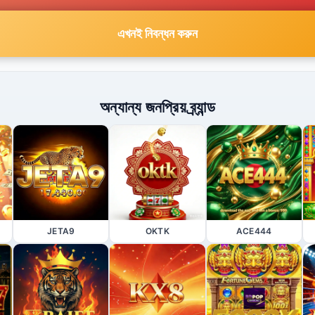
এখনই নিবন্ধন করুন
অন্যান্য জনপ্রিয় ব্র্যান্ড
JETA9
OKTK
ACE444