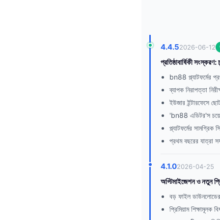
4.4.5
2026-06-12
প্রতিষ্ঠাবার্ষিকী সংস্করণ:
bn88 প্ল্যাটফর্মের প্র
ব্যাপক নিরাপত্তা নিরী
ইউজার ইন্টারফেসে ছোট
'bn88 এডিটর'স চয়েস'
প্ল্যাটফর্মের সামগ্রি
প্রথম বছরের যাত্রা স
4.1.0
2026-04-25
অপ্টিমাইজেশন ও নতুন প্রি
বড় ফাইল ডাউনলোডের 
প্রিমিয়াম শিক্ষামূলক