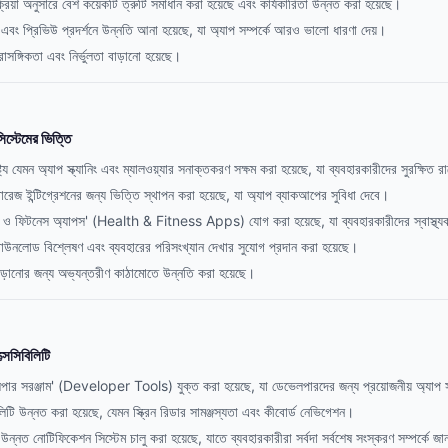
্রিয়া অনুসারে বেশ কয়েকটি ত্রুটি সমাধান করা হয়েছে এবং কার্যকারিতা উন্নত করা হয়েছে।
ট এবং প্রিভিউ প্রদর্শনে উন্নতি আনা হয়েছে, যা অ্যাপ সম্পর্কে আরও ভালো ধারণা দেয়।
াসঙ্গিকতা এবং নির্ভুলতা বাড়ানো হয়েছে।
স্টেমের ভিত্তি
ট্য যেমন অ্যাপ স্ক্যানিং এবং ম্যালওয়্যার সনাক্তকরণ সক্ষম করা হয়েছে, যা ব্যবহারকারীদের সুরক্ষিত 
রেজ ইন্টিগ্রেশনের জন্য ভিত্তি স্থাপন করা হয়েছে, যা অ্যাপ ব্যাকআপের সুবিধা দেবে।
স্থ্য ও ফিটনেস অ্যাপস' (Health & Fitness Apps) যোগ করা হয়েছে, যা ব্যবহারকারীদের স্বাস্থ্য
ডাউনলোড বিশ্লেষণ এবং ব্যবহারের পরিসংখ্যান দেখার সুযোগ প্রদান করা হয়েছে।
্ব বাড়ানোর জন্য অভ্যন্তরীণ কাঠামোতে উন্নতি করা হয়েছে।
্সেসিবিলিটি
েলপার সরঞ্জাম' (Developer Tools) যুক্ত করা হয়েছে, যা ডেভেলপারদের জন্য প্রয়োজনীয় অ্যা
সিবিলিটি উন্নত করা হয়েছে, যেমন স্ক্রিন রিডার সামঞ্জস্যতা এবং কীবোর্ড নেভিগেশন।
্নত নোটিফিকেশন সিস্টেম চালু করা হয়েছে, যাতে ব্যবহারকারীরা সর্বদা সর্বশেষ সংস্করণ সম্পর্কে জ