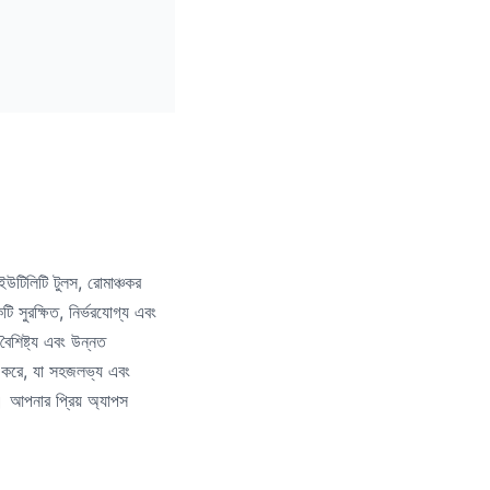
ইউটিলিটি টুলস, রোমাঞ্চকর
ি সুরক্ষিত, নির্ভরযোগ্য এবং
ৈশিষ্ট্য এবং উন্নত
 করে, যা সহজলভ্য এবং
য়। আপনার প্রিয় অ্যাপস