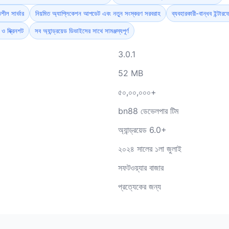
শীল সার্ভার
নিয়মিত অ্যাপ্লিকেশন আপডেট এবং নতুন সংস্করণ সরবরাহ
ব্যবহারকারী-বান্ধব ইন্ট
 ও স্ক্রিনশট
সব অ্যান্ড্রয়েড ডিভাইসের সাথে সামঞ্জস্যপূর্ণ
3.0.1
52 MB
৫০,০০,০০০+
bn88 ডেভেলপার টিম
অ্যান্ড্রয়েড 6.0+
২০২৪ সালের ১লা জুলাই
সফটওয়্যার বাজার
প্রত্যেকের জন্য