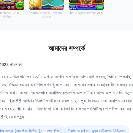
 স্ক্রিনশট - APK
bn88 Preview - অফিসিয়াল
bn88 স্ক্রিনশট অফিসিয়াল APK
অফিসিয়াল
ডাউনলোড
আমাদের সম্পর্কে
1623 পর্যালোচনা
টওয়্যার ডাউনলোড প্ল্যাটফর্ম। এখানে আপনি সামাজিক যোগাযোগ মাধ্যম, ভিডিও প্লেয়ার, 
 সহ বিভিন্ন ধরনের অ্যাপ্লিকেশন খুঁজে পাবেন। আমাদের লক্ষ্য ব্যবহারকারীদের জন্য একট
শ্চিত করা। আমরা নিয়মিতভাবে অ্যাপ্লিকেশনগুলি আপডেট করি যাতে আপনি সর্বদা নতুন ব
ারেন। bn88 আপনার ডিজিটাল জীবনের সকল চাহিদা পূরণের জন্য সেরা অ্যাপস সরবরাহ
সের মাধ্যমে পাওয়া যায়। নিরাপত্তা এবং কার্যকারিতার জন্য প্রতিটি অ্যাপ পরীক্ষা করা হ
8-ই সেরা পছন্দ।
শাল সংগ্রহ (সামাজিক, ভিডিও, টুলস, গেম, শিক্ষা)
নিরাপদ ও ভাইরাস-মুক্ত ডাউনলোড নিশ্চিতকরণ