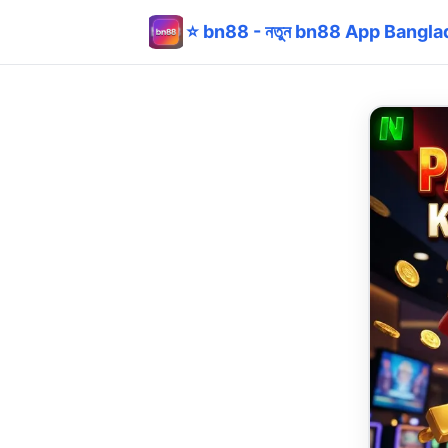
⭐ bn88 - নতুন bn88 App Bangl