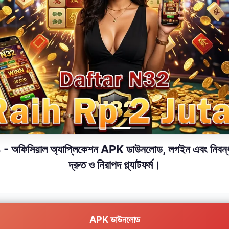
 অফিসিয়াল অ্যাপ্লিকেশন APK ডাউনলোড, লগইন এবং নিবন্
দ্রুত ও নিরাপদ প্ল্যাটফর্ম।
APK ডাউনলোড