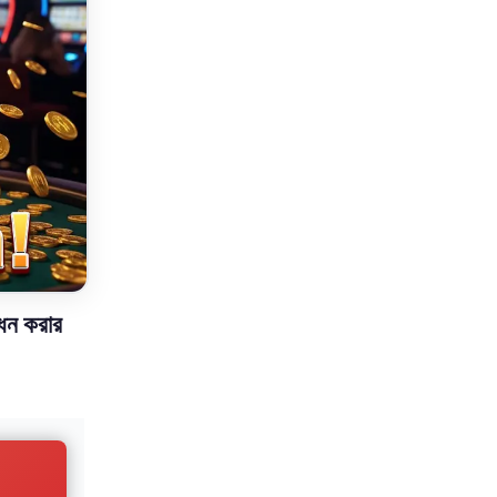
ধন করার