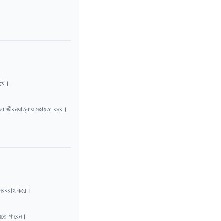
রাখে।
কর জীবনযাত্রায় সহায়তা করে।
প সরবরাহ করে।
ানতে পারেন।