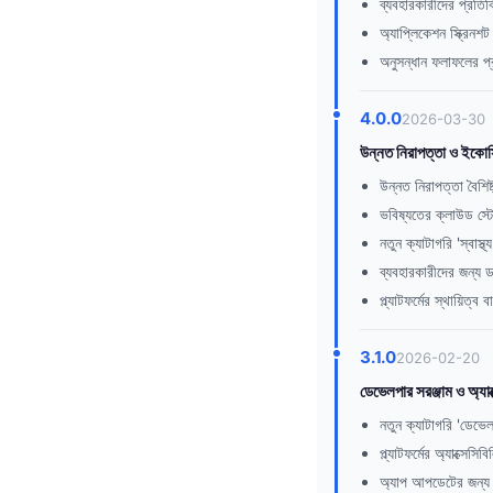
ব্যবহারকারীদের প্রতিক
অ্যাপ্লিকেশন স্ক্রিনশ
অনুসন্ধান ফলাফলের প্র
4.0.0
2026-03-30
উন্নত নিরাপত্তা ও ইকোসি
উন্নত নিরাপত্তা বৈশিষ্
ভবিষ্যতের ক্লাউড স্টো
নতুন ক্যাটাগরি 'স্বা
ব্যবহারকারীদের জন্য 
প্ল্যাটফর্মের স্থায়িত
3.1.0
2026-02-20
ডেভেলপার সরঞ্জাম ও অ্যাক
নতুন ক্যাটাগরি 'ডেভ
প্ল্যাটফর্মের অ্যাক্সে
অ্যাপ আপডেটের জন্য উন