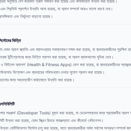
্রিয়া অনুসারে বেশ কয়েকটি ত্রুটি সমাধান করা হয়েছে এবং কার্যকারিতা উন্নত করা হয়েছে।
ট এবং প্রিভিউ প্রদর্শনে উন্নতি আনা হয়েছে, যা অ্যাপ সম্পর্কে আরও ভালো ধারণা দেয়।
াসঙ্গিকতা এবং নির্ভুলতা বাড়ানো হয়েছে।
স্টেমের ভিত্তি
ট্য যেমন অ্যাপ স্ক্যানিং এবং ম্যালওয়্যার সনাক্তকরণ সক্ষম করা হয়েছে, যা ব্যবহারকারীদের সুরক্ষিত 
রেজ ইন্টিগ্রেশনের জন্য ভিত্তি স্থাপন করা হয়েছে, যা অ্যাপ ব্যাকআপের সুবিধা দেবে।
স্থ্য ও ফিটনেস অ্যাপস' (Health & Fitness Apps) যোগ করা হয়েছে, যা ব্যবহারকারীদের স্বাস্থ্য
ডাউনলোড বিশ্লেষণ এবং ব্যবহারের পরিসংখ্যান দেখার সুযোগ প্রদান করা হয়েছে।
্ব বাড়ানোর জন্য অভ্যন্তরীণ কাঠামোতে উন্নতি করা হয়েছে।
্সেসিবিলিটি
েলপার সরঞ্জাম' (Developer Tools) যুক্ত করা হয়েছে, যা ডেভেলপারদের জন্য প্রয়োজনীয় অ্যা
সিবিলিটি উন্নত করা হয়েছে, যেমন স্ক্রিন রিডার সামঞ্জস্যতা এবং কীবোর্ড নেভিগেশন।
্নত নোটিফিকেশন সিস্টেম চালু করা হয়েছে, যাতে ব্যবহারকারীরা সর্বদা সর্বশেষ সংস্করণ সম্পর্কে জ