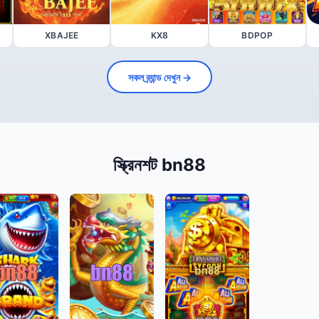
XBAJEE
KX8
BDPOP
সকল ব্র্যান্ড দেখুন →
স্ক্রিনশট bn88