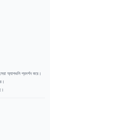
রা অ্যাপগুলি প্রদর্শন করে।
রে।
ছে।