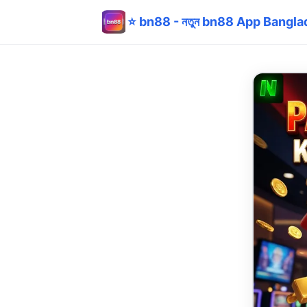
⭐ bn88 - নতুন bn88 App Bangl