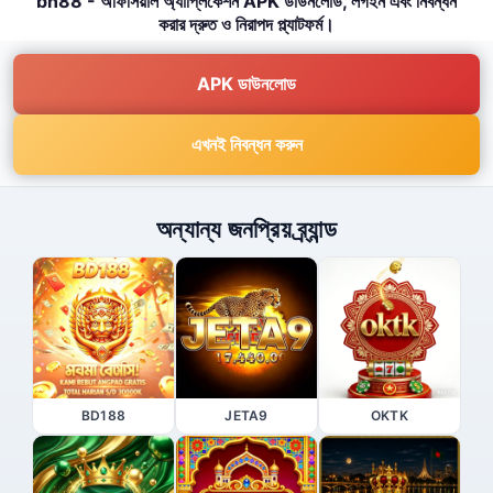
bn88 - অফিসিয়াল অ্যাপ্লিকেশন APK ডাউনলোড, লগইন এবং নিবন্ধন
করার দ্রুত ও নিরাপদ প্ল্যাটফর্ম।
APK ডাউনলোড
এখনই নিবন্ধন করুন
অন্যান্য জনপ্রিয় ব্র্যান্ড
BD188
JETA9
OKTK