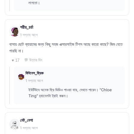
লাগতো।
শরীর_চর্চা
1 সপ্তাহ আগে
বাসায় ছোট ব্যায়ামের জন্য কিছু সহজ এক্সারসাইজ টিপস আছে কারো কাছে? জিম যেতে
পারছি না।
💬 উত্তর দিন
♥ 17
ফিটনেস_ফ্রিক
1 সপ্তাহ আগে
ইউটিউবে অনেক ফ্রি ভিডিও পাওয়া যায়, দেখতে পারেন। "Chloe
Ting" চ্যানেলটা ট্রাই করুন।
নেট_নেশা
1 সপ্তাহ আগে