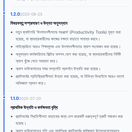
1.2.0
2025-08-25
বিষয়বস্তু সম্প্রসারণ ও উন্নত অনুসন্ধান
নতুন ক্যাটাগরি 'উৎপাদনশীলতার সরঞ্জাম' (Productivity Tools) যুক্ত করা
হয়েছে, যা ব্যবহারকারীদের কাজের দক্ষতা বাড়াতে সাহায্য করবে।
লাইব্রেরিতে আরও শিক্ষামূলক এবং উৎপাদনশীলতার অ্যাপ সংযোজন করা হয়েছে।
অনুসন্ধান কার্যকারিতায় ফিল্টার অপশন যোগ করা হয়েছে, যা ব্যবহারকারীদের নির্দিষ্ট
অ্যাপ খুঁজে পেতে সহায়তা করে।
অ্যাপ ডাউনলোডের সময় অগ্রগতি প্রদর্শনে উন্নতি করা হয়েছে।
প্ল্যাটফর্মের প্রতিক্রিয়াশীলতা উন্নত করা হয়েছে, যা বিভিন্ন ডিভাইসে আরও ভালো
অভিজ্ঞতা প্রদান করে।
1.1.0
2025-07-20
প্রাথমিক উন্নতি ও কর্মক্ষমতা বৃদ্ধি
প্ল্যাটফর্মের স্থিতিশীলতা বাড়ানোর জন্য বেশ কয়েকটি গুরুত্বপূর্ণ ত্রুটি সমাধান করা
হয়েছে।
অ্যাপ ডাউনলোডের গতি এবং সামগ্রিক প্ল্যাটফর্মের কর্মক্ষমতা উল্লেখযোগ্যভাবে