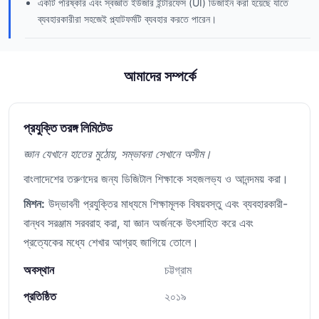
একটি পরিষ্কার এবং স্বজ্ঞাত ইউজার ইন্টারফেস (UI) ডিজাইন করা হয়েছে যাতে
ব্যবহারকারীরা সহজেই প্ল্যাটফর্মটি ব্যবহার করতে পারেন।
আমাদের সম্পর্কে
প্রযুক্তি তরঙ্গ লিমিটেড
জ্ঞান যেখানে হাতের মুঠোয়, সম্ভাবনা সেখানে অসীম।
বাংলাদেশের তরুণদের জন্য ডিজিটাল শিক্ষাকে সহজলভ্য ও আনন্দময় করা।
মিশন:
উদ্ভাবনী প্রযুক্তির মাধ্যমে শিক্ষামূলক বিষয়বস্তু এবং ব্যবহারকারী-
বান্ধব সরঞ্জাম সরবরাহ করা, যা জ্ঞান অর্জনকে উৎসাহিত করে এবং
প্রত্যেকের মধ্যে শেখার আগ্রহ জাগিয়ে তোলে।
অবস্থান
চট্টগ্রাম
প্রতিষ্ঠিত
২০১৯