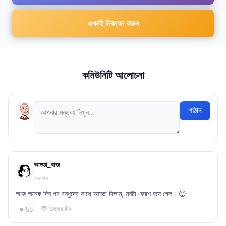
এখনই নিবন্ধন করুন
কমিউনিটি আলোচনা
পাঠান
আড্ডা_বাজ
গতকাল
আজ অনেক দিন পর বন্ধুদের সাথে আড্ডা দিলাম, মনটা ফ্রেশ হয়ে গেল। 😊
💬 উত্তর দিন
♥ 58