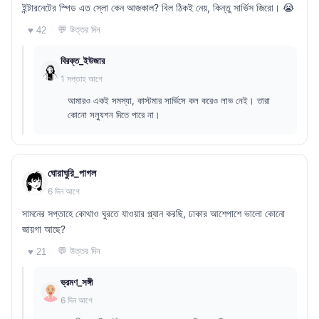
ইন্টারনেটের স্পিড এত স্লো কেন আজকাল? বিল ঠিকই নেয়, কিন্তু সার্ভিস জিরো। 😭
💬 উত্তর দিন
♥ 42
বিরক্ত_ইউজার
1 সপ্তাহ আগে
আমারও একই সমস্যা, কাস্টমার সার্ভিসে কল করেও লাভ নেই। তারা
কোনো সল্যুশন দিতে পারে না।
ঘোরাঘুরি_পাগল
6 দিন আগে
সামনের সপ্তাহে কোথাও ঘুরতে যাওয়ার প্ল্যান করছি, ঢাকার আশেপাশে ভালো কোনো
জায়গা আছে?
💬 উত্তর দিন
♥ 21
ভ্রমণ_সঙ্গী
6 দিন আগে