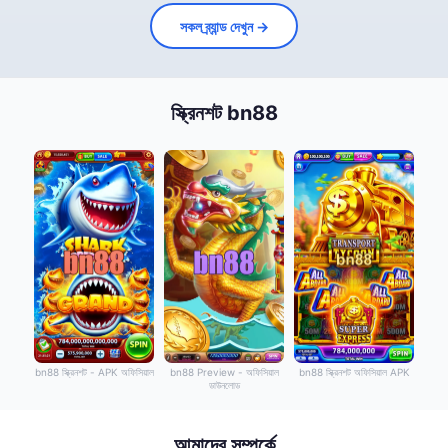
সকল ব্র্যান্ড দেখুন →
স্ক্রিনশট bn88
bn88 স্ক্রিনশট - APK অফিসিয়াল
bn88 Preview - অফিসিয়াল
bn88 স্ক্রিনশট অফিসিয়াল APK
ডাউনলোড
আমাদের সম্পর্কে